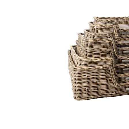
Hypoallergeen vo
Biologisch honde
Vegan hondenvoe
Snacks
Bekijk alles