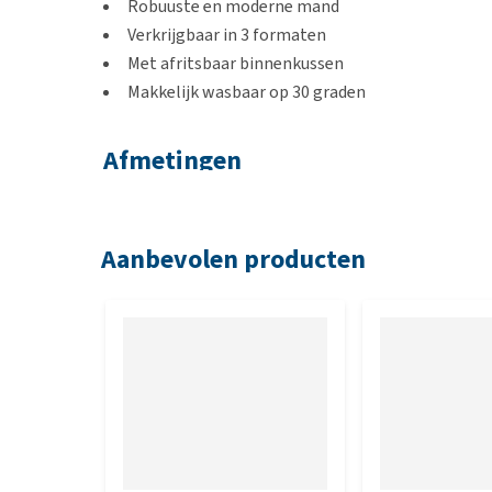
Robuuste en moderne mand
Verkrijgbaar in 3 formaten
Met afritsbaar binnenkussen
Makkelijk wasbaar op 30 graden
Afmetingen
XS: 50 cm
S: 60 cm
Aanbevolen producten
M: 70 cm
L: 80 cm
XL: 90 cm