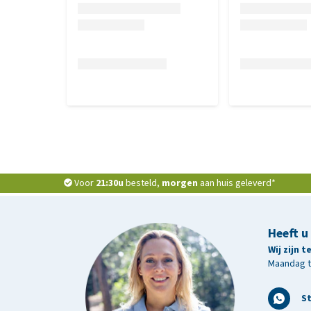
Voor
21:30u
besteld,
morgen
aan huis geleverd*
Heeft u
Wij zijn 
Maandag t/
S