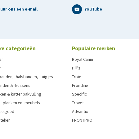
uur ons een e-mail
YouTube
re categorieën
Populaire merken
er
Royal Canin
r
Hill's
anden, -halsbanden, -tuigjes
Trixie
nden & -kussens
Frontline
ken & kattenbakvulling
Specific
 -planken en -meubels
Trovet
eelgoed
Advantix
 teken
FRONTPRO