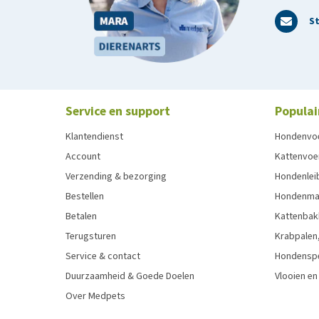
St
Service en support
Populai
Klantendienst
Hondenvo
Account
Kattenvoe
Verzending & bezorging
Hondenleib
Bestellen
Hondenma
Betalen
Kattenbak
Terugsturen
Krabpalen,
Service & contact
Hondensp
Duurzaamheid & Goede Doelen
Vlooien en
Over Medpets