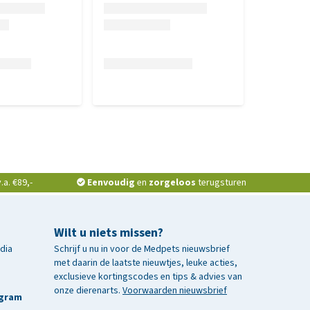
a. €89,-
Eenvoudig
en
zorgeloos
terugsturen
Wilt u niets missen?
edia
Schrijf u nu in voor de Medpets nieuwsbrief
met daarin de laatste nieuwtjes, leuke acties,
exclusieve kortingscodes en tips & advies van
onze dierenarts.
Voorwaarden nieuwsbrief
agram