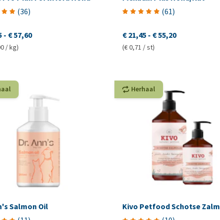
(
36
)
(
61
)
5
-
€ 57,60
€ 21,45
-
€ 55,20
0 / kg)
(€ 0,71 / st)
haal
Herhaal
n's Salmon Oil
Kivo Petfood Schotse Zalm