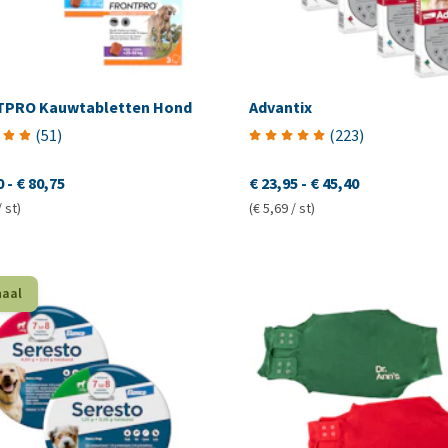
PRO Kauwtabletten Hond
Advantix
(
51
)
(
223
)
0
-
€ 80,75
€ 23,95
-
€ 45,40
/ st)
(€ 5,69 / st)
haal