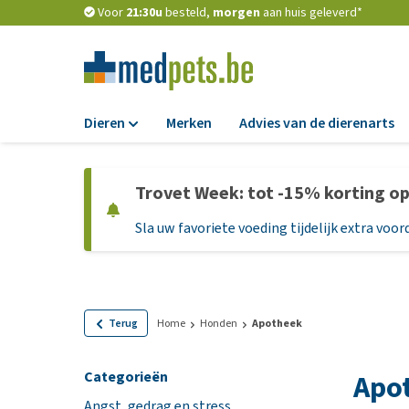
Voor
21:30u
besteld,
morgen
aan huis geleverd*
Dieren
Merken
Advies van de dierenarts
Voer
Trovet Week: tot -15% korting o
Hondenbrokken
Sla uw favoriete voeding tijdelijk extra voord
Natvoer
Dieetvoer
Standaardvoer
Graanvrij honden
Terug
Home
Honden
Apotheek
Puppyvoer en sna
Categorieën
Apo
Glutenvrij honden
Angst, gedrag en stress