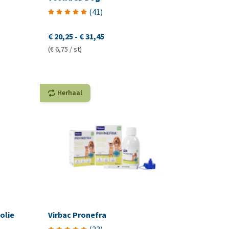
(
41
)
€ 20,25
-
€ 31,45
(€ 6,75 / st)
Herhaal
olie
Virbac Pronefra