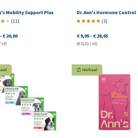
n's Mobility Support Plus
Dr. Ann's Hormone Control
(
11
)
(
3
)
-
€ 20,00
€ 9,95
-
€ 28,65
/ st)
(€ 0,32 / st)
haal
Herhaal