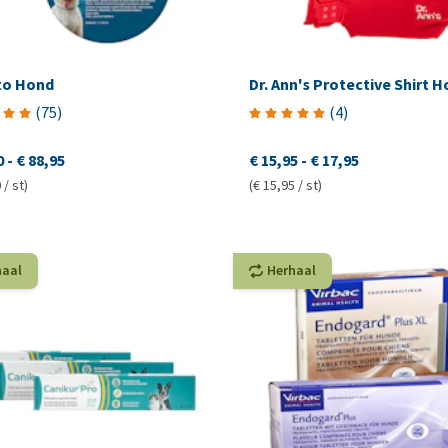
to Hond
Dr. Ann's Protective Shirt 
(
75
)
(
4
)
0
-
€ 88,95
€ 15,95
-
€ 17,95
 / st)
(€ 15,95 / st)
haal
Herhaal