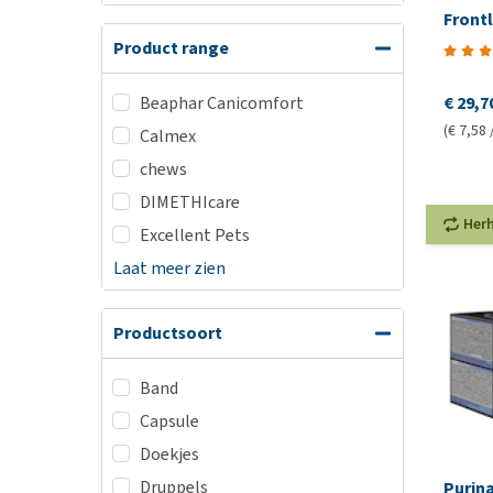
Front
Product range
Beaphar Canicomfort
€ 29,7
(€ 7,58 
Calmex
chews
DIMETHIcare
Her
Excellent Pets
Laat meer zien
Productsoort
Band
Capsule
Doekjes
Druppels
Purina