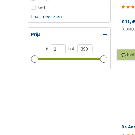
Gel
Laat meer zien
€ 11,4
(€ 960,0
Prijs
€
tot
Her
Dr. An