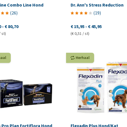
line Combo Line Hond
Dr. Ann's Stress Reduction
(
26
)
(
19
)
0
-
€ 80,70
€ 15,95
-
€ 45,95
/ st)
(€ 0,51 / st)
haal
Herhaal
 Pro Plan Fortiflora Hond
Flexadin Plus Hond/Kat