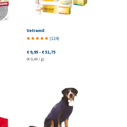
Vetramil
(
124
)
€ 9,95
-
€ 51,75
(€ 0,40 / g)