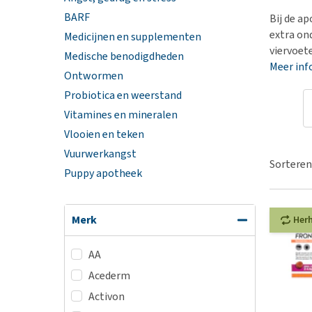
Hypoallergeen vo
BARF
Bij de a
Biologisch honde
extra on
Medicijnen en supplementen
viervoet
Vegan hondenvoe
Medische benodigdheden
Meer inf
Ontwormen
Snacks
Probiotica en weerstand
Bekijk alles
Vitamines en mineralen
Vlooien en teken
Vuurwerkangst
Sorteren
Puppy apotheek
Merk
Her
AA
Acederm
Activon