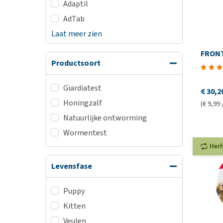
Adaptil
AdTab
Laat meer zien
FRONT
Productsoort
Giardiatest
€ 30,2
Honingzalf
(€ 9,99 
Natuurlijke ontworming
Wormentest
Her
Levensfase
Puppy
Kitten
Veulen