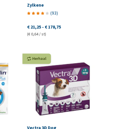
Zylkene
(
93
)
€ 21,25
-
€ 178,75
(€ 0,64 / st)
Herhaal
Vectra 3D Dog