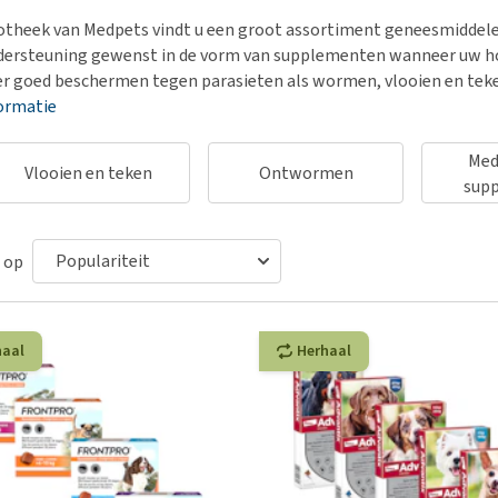
Voer- en drinkbakken
Medische benodigdheden
Ni
er
potheek van Medpets vindt u een groot assortiment geneesmiddel
Bekijk alles
Bench
Ou
nvoer
dersteuning gewenst in de vorm van supplementen wanneer uw hon
Op reis en onderweg
Ov
er goed beschermen tegen parasieten als wormen, vlooien en teken
r
ormatie
Puppy benodigdheden
Sp
Bekijk alles
Vr
Med
Vlooien en teken
Ontwormen
Be
sup
 op
haal
Herhaal