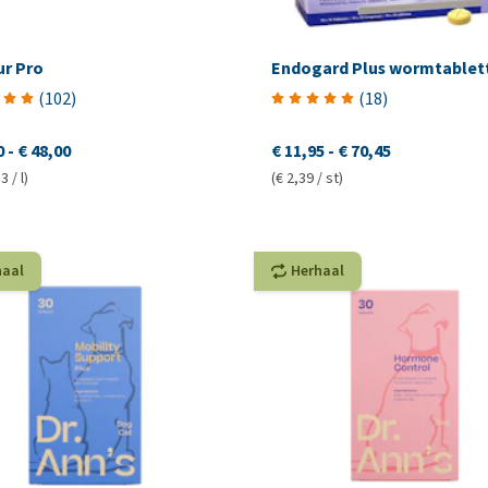
ur Pro
Endogard Plus wormtablet
(
102
)
(
18
)
0
-
€ 48,00
€ 11,95
-
€ 70,45
3 / l)
(€ 2,39 / st)
haal
Herhaal