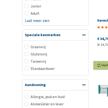
Junior
Adult
Seres
Laat meer zien
Speciale kenmerken
€ 34,7
(€ 34,70
Graanvrij
Glutenvrij
Tarwevrij
Her
Standaardvoer
Aandoening
Allergie, jeuk en huid
Alvleesklier en lever