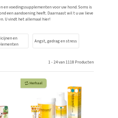
erproblemen
en en voedingssupplementen voor uw hond. Soms is
derdom en dementie
d een aandoening heeft. Daarnaast wil t u uw lieve
ergewicht en conditie
. U vindt het allemaal hier!
ieren, pezen en botten
uchtbaarheid
icijnen en
Angst, gedrag en stress
Medische benodig
kijk alles
plementen
1
-
24
van
1118
Producten
Herhaal