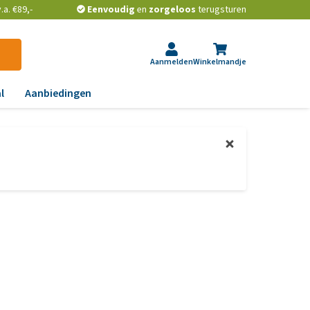
a. €89,-
Eenvoudig
en
zorgeloos
terugsturen
Aanmelden
Winkelmandje
l
Aanbiedingen
ndoeningen
gst, gedrag en stress
aas, nier, lever en hart
wrichten, beweging en
D
id, jeuk en vacht
chtwegen en keel
ag, darmen en diarree