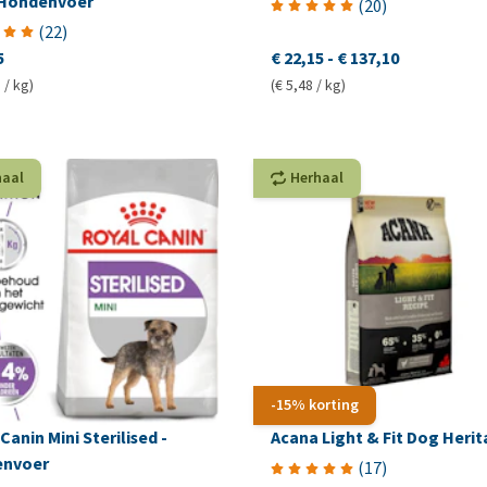
 Hondenvoer
(
20
)
(
22
)
5
€ 22,15
-
€ 137,10
 / kg)
(€ 5,48 / kg)
haal
Herhaal
-15% korting
Canin Mini Sterilised -
Acana Light & Fit Dog Heri
nvoer
(
17
)