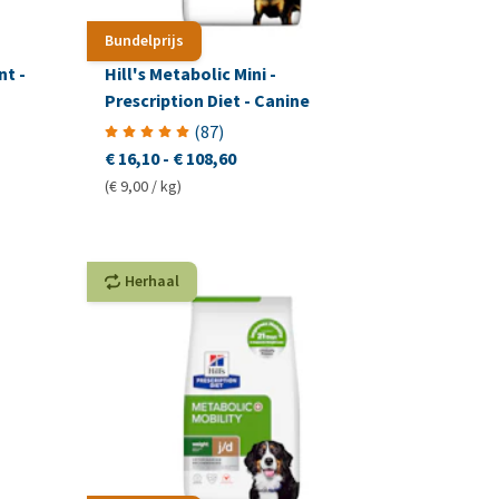
Bundelprijs
t -
Hill's Metabolic Mini -
Prescription Diet - Canine
(
87
)
€ 16,10
-
€ 108,60
(€ 9,00 / kg)
Herhaal