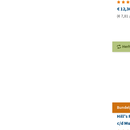
€ 12,3
(€ 7,81 
Her
Bundel
Hill's
c/d Mu