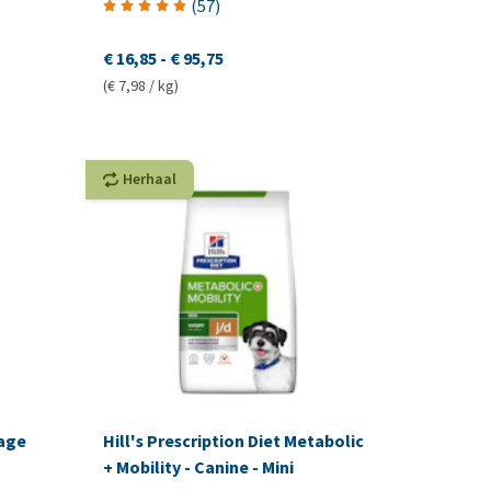
(
57
)
€ 16,85
-
€ 95,75
(€ 7,98 / kg)
Herhaal
tage
Hill's Prescription Diet Metabolic
+ Mobility - Canine - Mini