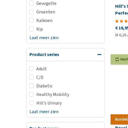
Gevogelte
Hill's
Groenten
Perfe
Kalkoen
€ 16,9
Kip
(€ 6,26 
Laat meer zien
Product series
Her
Adult
C/D
Diabetic
Healthy Mobility
Hill's Urinary
Laat meer zien
Bundel
Royal