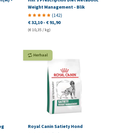
Weight Management - Blik
(
142
)
€ 32,10
-
€ 91,90
(€ 10,35 / kg)
Herhaal
og
Royal Canin Satiety Hond