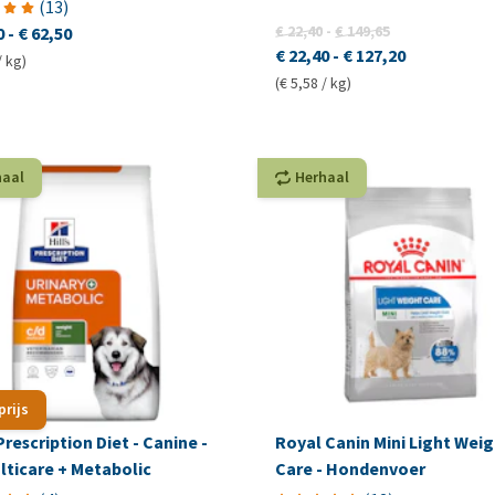
(
13
)
€ 22,40
-
€ 149,65
0
-
€ 62,50
€ 22,40
-
€ 127,20
/ kg)
(€ 5,58 / kg)
haal
Herhaal
prijs
 Prescription Diet - Canine -
Royal Canin Mini Light Weig
lticare + Metabolic
Care - Hondenvoer