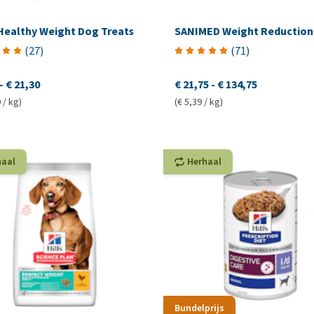
 Healthy Weight Dog Treats
SANIMED Weight Reduction
(
27
)
(
71
)
-
€ 21,30
€ 21,75
-
€ 134,75
 / kg)
(€ 5,39 / kg)
haal
Herhaal
Bundelprijs