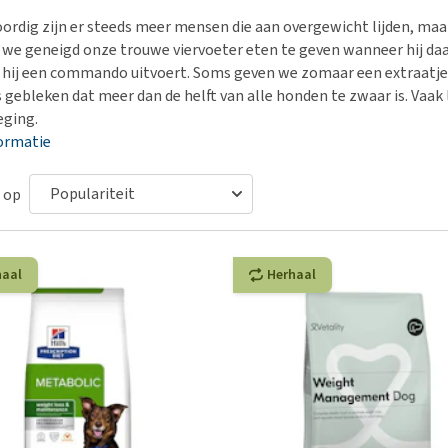
Voer- en drinkbakken
Medische benodigdheden
Ni
er
rdig zijn er steeds meer mensen die aan overgewicht lijden, maar
Bekijk alles
Bench
Ou
nvoer
n we geneigd onze trouwe viervoeter eten te geven wanneer hij daa
Op reis en onderweg
Ov
hij een commando uitvoert. Soms geven we zomaar een extraatje 
r
is gebleken dat meer dan de helft van alle honden te zwaar is. Vaa
Puppy benodigdheden
Sp
ging.
Bekijk alles
Vr
ormatie
Be
 op
haal
Herhaal