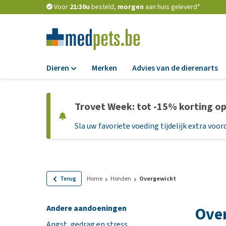
Voor
21:30u
besteld,
morgen
aan huis geleverd*
Dieren
Merken
Advies van de dierenarts
Voer
Trovet Week: tot -15% korting o
Hondenbrokken
Sla uw favoriete voeding tijdelijk extra voord
Natvoer
Dieetvoer
Standaardvoer
Graanvrij honden
Terug
Home
Honden
Overgewicht
Puppyvoer en sna
Andere aandoeningen
Over
Glutenvrij honden
Angst, gedrag en stress