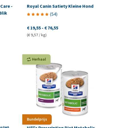
 Care -
Royal Canin Satiety Kleine Hond
Blik
(
54
)
€ 19,55
-
€ 76,55
(€ 9,57 / kg)
Herhaal
Bundelprijs
H(M) -
Hill's Prescription Diet Metabolic