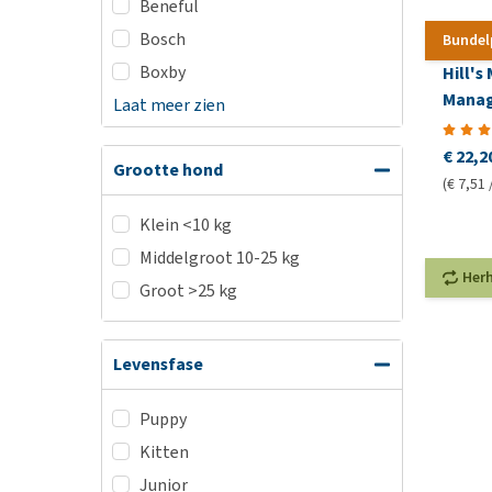
Beneful
Bosch
Bundel
Boxby
Hill's
Manage
Laat meer zien
Canin
€ 22,2
Grootte hond
(€ 7,51 
Klein <10 kg
Middelgroot 10-25 kg
Her
Groot >25 kg
Levensfase
Puppy
Kitten
Junior