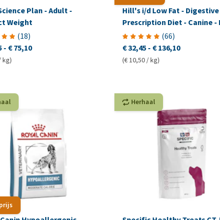
 Science Plan - Adult -
Hill's i/d Low Fat - Digestive
ct Weight
Prescription Diet - Canine - 
(
18
)
(
66
)
5
-
€ 75,10
€ 32,45
-
€ 136,10
/ kg)
(€ 10,50 / kg)
haal
Herhaal
prijs
 Canin Hypoallergenic
Specific Healthy Treats CT-