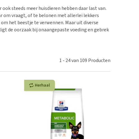
erproblemen
 ook steeds meer huisdieren hebben daar last van.
derdom en dementie
r om vraagt, of te belonen met allerlei lekkers
ergewicht en conditie
om het beestje te verwennen. Maar uit diverse
k ligt de oorzaak bij onaangepaste voeding en gebrek
ieren, pezen en botten
uchtbaarheid
kijk alles
1
-
24
van
109
Producten
Herhaal