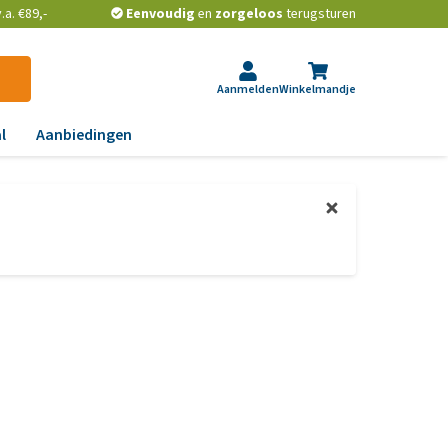
a. €89,-
Eenvoudig
en
zorgeloos
terugsturen
Aanmelden
Winkelmandje
l
Aanbiedingen
ndoeningen
gst, gedrag en stress
aas, nier, lever en hart
wrichten, beweging en
D
id, jeuk en vacht
chtwegen en keel
ag, darmen en diarree