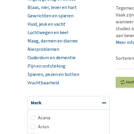
Hypoallergeen vo
Blaas, nier, lever en hart
Tegenwoo
Biologisch honde
Vaak zij
Gewrichten en spieren
wanneer 
Vegan hondenvoe
Huid, jeuk en vacht
studies 
Luchtwegen en keel
Snacks
aan bewe
Maag, darmen en diarree
Bekijk alles
Meer inf
Nierproblemen
Ouderdom en dementie
Sorteren
Pijn en ontsteking
Spieren, pezen en botten
Her
Vruchtbaarheid
Merk
Acana
Arion