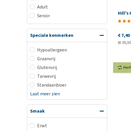
Adult
Hill's
Senior
€ 7,40
Speciale kenmerken
(€ 35,50
Hypoallergeen
Graanvrij
Glutenvrij
Her
Tarwevrij
Standaardvoer
Laat meer zien
Smaak
Erwt