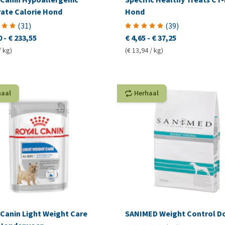
ate Calorie Hond
Hond
(
31
)
(
39
)
0
-
€ 233,55
€ 4,65
-
€ 37,25
/ kg)
(€ 13,94 / kg)
haal
Herhaal
 Canin Light Weight Care
SANIMED Weight Control D