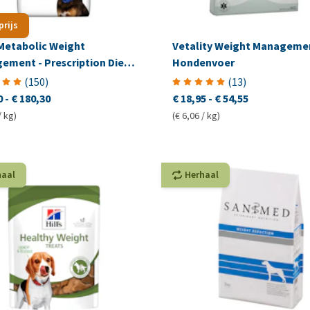
prijs
 Metabolic Weight
Vetality Weight Managemen
ment - Prescription Diet -
Hondenvoer
e
(
150
)
(
13
)
0
-
€ 180,30
€ 18,95
-
€ 54,55
/ kg)
(€ 6,06 / kg)
haal
Herhaal