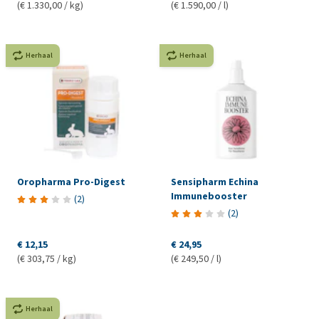
(€ 1.330,00 / kg)
(€ 1.590,00 / l)
Herhaal
Herhaal
Oropharma Pro-Digest
Sensipharm Echina
Immunebooster
(
2
)
(
2
)
€ 12,15
€ 24,95
(€ 303,75 / kg)
(€ 249,50 / l)
Herhaal