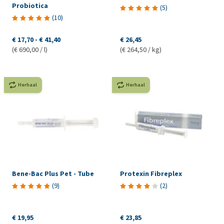
Probiotica
(
5
)
(
10
)
€ 17,70
-
€ 41,40
€ 26,45
(€ 690,00 / l)
(€ 264,50 / kg)
Herhaal
Herhaal
Bene-Bac Plus Pet - Tube
Protexin Fibreplex
(
9
)
(
2
)
€ 19,95
€ 23,85