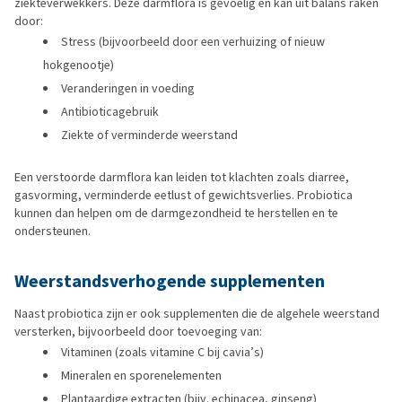
ziekteverwekkers. Deze darmflora is gevoelig en kan uit balans raken
door:
Stress (bijvoorbeeld door een verhuizing of nieuw
hokgenootje)
Veranderingen in voeding
Antibioticagebruik
Ziekte of verminderde weerstand
Een verstoorde darmflora kan leiden tot klachten zoals diarree,
gasvorming, verminderde eetlust of gewichtsverlies. Probiotica
kunnen dan helpen om de darmgezondheid te herstellen en te
ondersteunen.
Weerstandsverhogende supplementen
Naast probiotica zijn er ook supplementen die de algehele weerstand
versterken, bijvoorbeeld door toevoeging van:
Vitaminen (zoals vitamine C bij cavia’s)
Mineralen en sporenelementen
Plantaardige extracten (bijv. echinacea, ginseng)