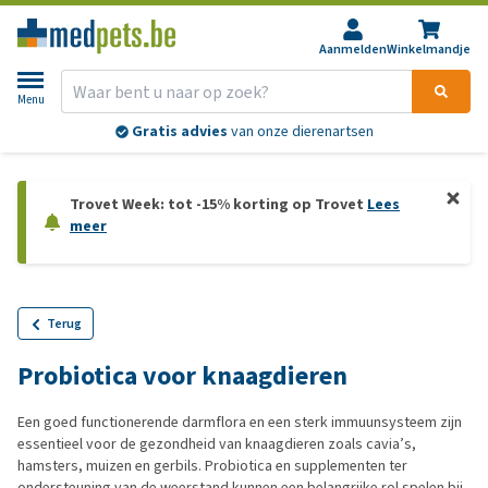
Aanmelden
Winkelmandje
Menu
Gratis advies
van onze dierenartsen
Trovet Week: tot -15% korting op Trovet
Lees
meer
Terug
Probiotica voor knaagdieren
Een goed functionerende darmflora en een sterk immuunsysteem zijn
essentieel voor de gezondheid van knaagdieren zoals cavia’s,
hamsters, muizen en gerbils. Probiotica en supplementen ter
ondersteuning van de weerstand kunnen een belangrijke rol spelen bij