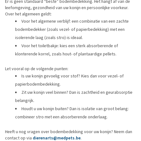
Er is geen standaard “beste” bodembedekking. Het hangt af van de
leefomgeving, gezondheid van uw konijn en persoonlijke voorkeur.
Over het algemeen geldt:
Voor het algemene verblijf: een combinatie van een zachte
bodembedekker (zoals vezel- of papierbedekking) met een
isolerende laag (zoals stro) is ideaal.
Voor het toiletbakje: kies een sterk absorberende of
klonterende korrel, zoals hout- of plantaardige pellets.
Let vooral op de volgende punten:
Is uw konijn gevoelig voor stof? Kies dan voor vezel- of
papierbodembedekking.
Zit uw konijn veel binnen? Dan is zachtheid en geurabsorptie
belangrijk.
Houdt u uw konijn buiten? Dan is isolatie van groot belang:
combineer stro met een absorberende onderlaag.
Heeft u nog vragen over bodembedekking voor uw konijn? Neem dan
contact op via
dierenarts@medpets.be
.