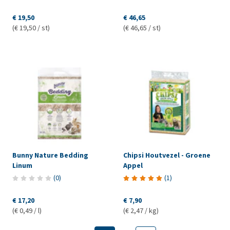
€ 19,50
€ 46,65
(€ 19,50 / st)
(€ 46,65 / st)
Bunny Nature Bedding
Chipsi Houtvezel - Groene
Linum
Appel
(
0
)
(
1
)
€ 17,20
€ 7,90
(€ 0,49 / l)
(€ 2,47 / kg)