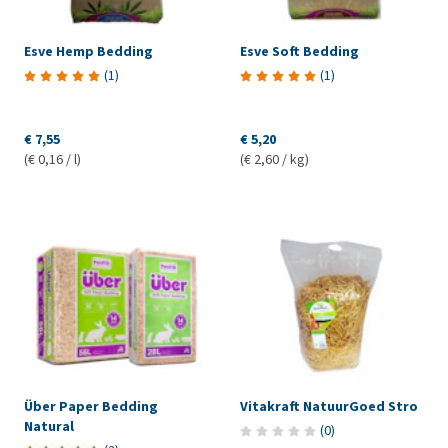
Esve Hemp Bedding
Esve Soft Bedding
(
1
)
(
1
)
€ 7,55
€ 5,20
(€ 0,16 / l)
(€ 2,60 / kg)
Über Paper Bedding
Vitakraft NatuurGoed Stro
Natural
(
0
)