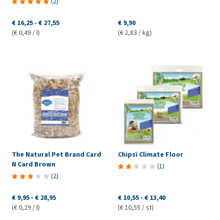
(
2
)
€ 16,25
-
€ 27,55
€ 9,90
(€ 0,49 / l)
(€ 2,83 / kg)
The Natural Pet Brand Card
Chipsi Climate Floor
N Card Brown
(
1
)
(
2
)
€ 9,95
-
€ 28,95
€ 10,55
-
€ 13,40
(€ 0,29 / l)
(€ 10,55 / st)