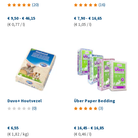
(
20
)
(
16
)
€ 9,50
-
€ 46,15
€ 7,90
-
€ 16,65
(€ 0,77 / l)
(€ 1,05 / l)
Duvo+ Houtvezel
Über Paper Bedding
(
0
)
(
3
)
€ 6,55
€ 16,45
-
€ 16,85
(€ 1,82 / kg)
(€ 0,46 / l)