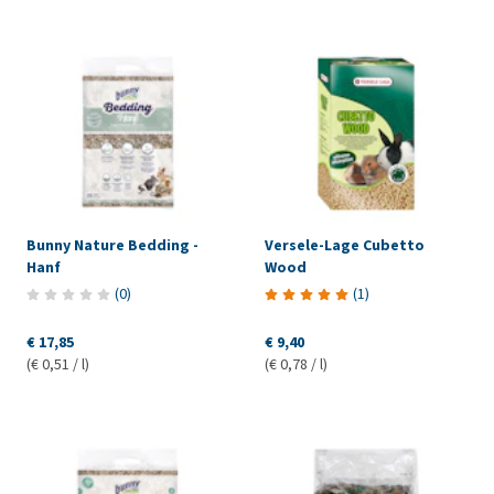
Bunny Nature Bedding -
Versele-Lage Cubetto
Hanf
Wood
(
0
)
(
1
)
€ 17,85
€ 9,40
(€ 0,51 / l)
(€ 0,78 / l)