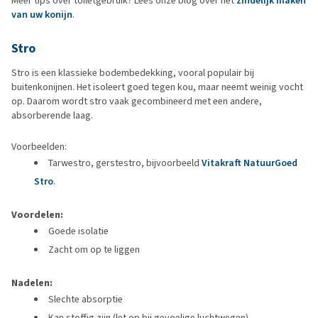
Meer tips over toiletgebruik? Lees onze blog over het
zindelijk maken
van uw konijn
.
Stro
Stro is een klassieke bodembedekking, vooral populair bij
buitenkonijnen. Het isoleert goed tegen kou, maar neemt weinig vocht
op. Daarom wordt stro vaak gecombineerd met een andere,
absorberende laag.
Voorbeelden:
Tarwestro, gerstestro, bijvoorbeeld
Vitakraft NatuurGoed
Stro
.
Voordelen:
Goede isolatie
Zacht om op te liggen
Nadelen:
Slechte absorptie
Kan stoffig zijn (let op bij gevoelige luchtwegen)