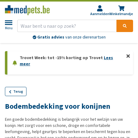
Aanmelden
Winkelmandje
Menu
Gratis advies
van onze dierenartsen
Trovet Week: tot -15% korting op Trovet
Lees
meer
Terug
Bodembedekking voor konijnen
Een goede bodembedekking is belangrijk voor het welzijn van uw
konijn. Het zorgt voor een schone, droge en comfortabele
leefomgeving, helpt geurtjes te beperken en beschermt tegen kou en
vocht. Daarnaast is het een zachte ondergrond om op te liggen en, in