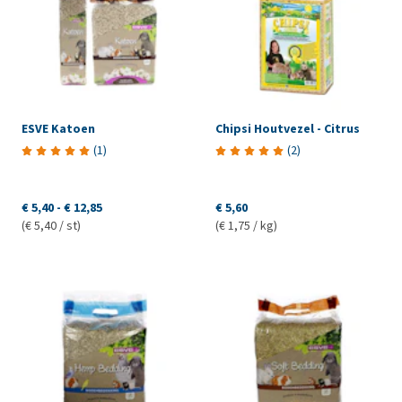
ESVE Katoen
Chipsi Houtvezel - Citrus
(
1
)
(
2
)
€ 5,40
-
€ 12,85
€ 5,60
(€ 5,40 / st)
(€ 1,75 / kg)