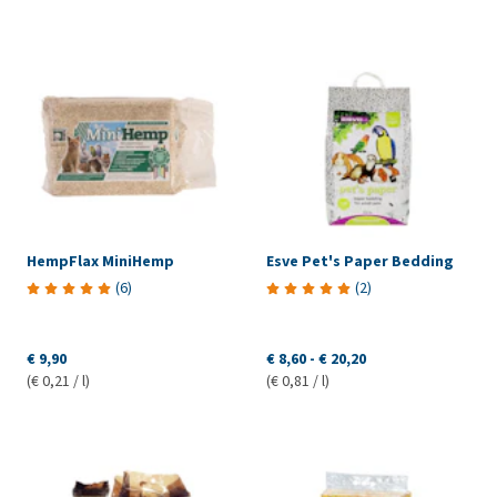
HempFlax MiniHemp
Esve Pet's Paper Bedding
(
6
)
(
2
)
€ 9,90
€ 8,60
-
€ 20,20
(€ 0,21 / l)
(€ 0,81 / l)