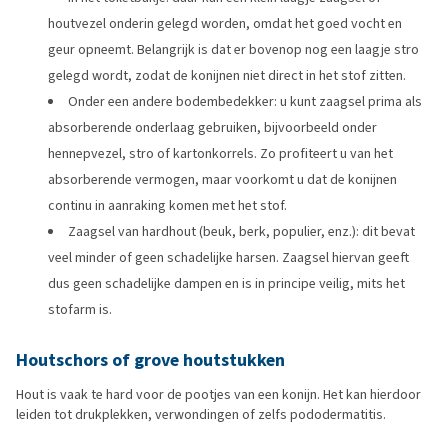
houtvezel onderin gelegd worden, omdat het goed vocht en
geur opneemt. Belangrijk is dat er bovenop nog een laagje stro
gelegd wordt, zodat de konijnen niet direct in het stof zitten.
Onder een andere bodembedekker: u kunt zaagsel prima als
absorberende onderlaag gebruiken, bijvoorbeeld onder
hennepvezel, stro of kartonkorrels. Zo profiteert u van het
absorberende vermogen, maar voorkomt u dat de konijnen
continu in aanraking komen met het stof.
Zaagsel van hardhout (beuk, berk, populier, enz.): dit bevat
veel minder of geen schadelijke harsen. Zaagsel hiervan geeft
dus geen schadelijke dampen en is in principe veilig, mits het
stofarm is.
Houtschors of grove houtstukken
Hout is vaak te hard voor de pootjes van een konijn. Het kan hierdoor
leiden tot drukplekken, verwondingen of zelfs pododermatitis.