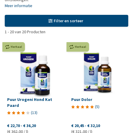
Meer informatie
Filter en sorteer
1
-
20
van
20
Producten
Herhaal
Herhaal
Puur Urogeni Hond Kat
Puur Dolor
Paard
(
5
)
(
13
)
€ 22,70
-
€ 36,20
€ 20,45
-
€ 32,10
(€ 362,00 / l)
(€ 321,00 / l)