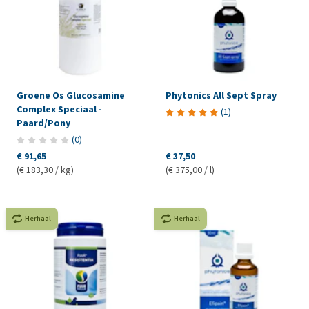
Groene Os Glucosamine
Phytonics All Sept Spray
Complex Speciaal -
(
1
)
Paard/Pony
(
0
)
€ 91,65
€ 37,50
(€ 183,30 / kg)
(€ 375,00 / l)
Herhaal
Herhaal