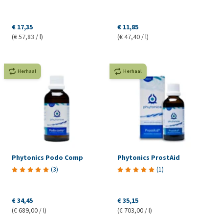
€ 17,35
€ 11,85
(€ 57,83 / l)
(€ 47,40 / l)
Herhaal
Herhaal
Phytonics Podo Comp
Phytonics ProstAid
(
3
)
(
1
)
€ 34,45
€ 35,15
(€ 689,00 / l)
(€ 703,00 / l)