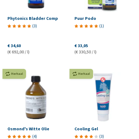
Phytonics Bladder Comp
Puur Podo
(
3
)
(
1
)
€ 34,60
€ 33,05
(€ 692,00 / l)
(€ 330,50 / l)
Herhaal
Herhaal
Osmond's Witte Olie
Cooling Gel
(
4
)
(
3
)