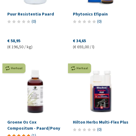
Puur Resistentia Paard
Phytonics Efipain
(
0
)
(
0
)
€ 58,95
€ 34,65
(€ 196,50 / kg)
(€ 693,00 / l)
Herhaal
Herhaal
Groene Os Cox
Hilton Herbs Multi-Flex Plus
Compositum - Paard/Pony
(
0
)
(
1
)