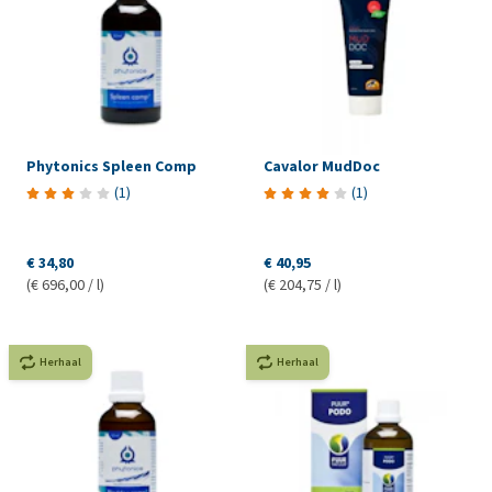
Phytonics Spleen Comp
Cavalor MudDoc
(
1
)
(
1
)
€ 34,80
€ 40,95
(€ 696,00 / l)
(€ 204,75 / l)
Herhaal
Herhaal