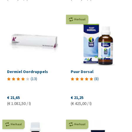
Herhaal
Dermiel Oordruppels
Puur Dorsal
(
13
)
(
8
)
€ 21,65
€ 21,25
(€ 1.082,50 / l)
(€ 425,00 / l)
Herhaal
Herhaal