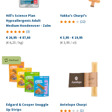
Hill's Science Plan
Yakka's Churpi's
Hypoallergenic Adult
(
22
)
Medium Hondenvoer - Zalm
(
3
)
€ 26,95
-
€ 87,60
€ 3,95
-
€ 19,95
(€ 6,25 / kg)
(€ 3,95 / st)
Herhaal
Edgard & Cooper Snuggle
Antelope Churpi
Up Strips
(
1
)