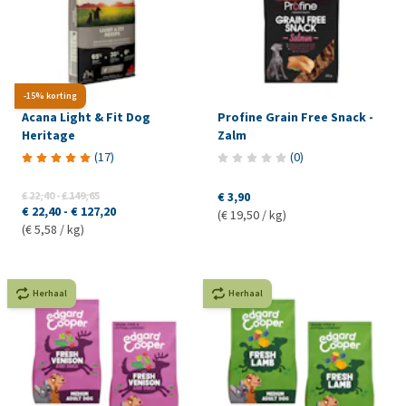
-15% korting
Acana Light & Fit Dog
Profine Grain Free Snack -
Heritage
Zalm
(
17
)
(
0
)
€ 22,40
-
€ 149,65
€ 3,90
€ 22,40
-
€ 127,20
(€ 19,50 / kg)
(€ 5,58 / kg)
Herhaal
Herhaal