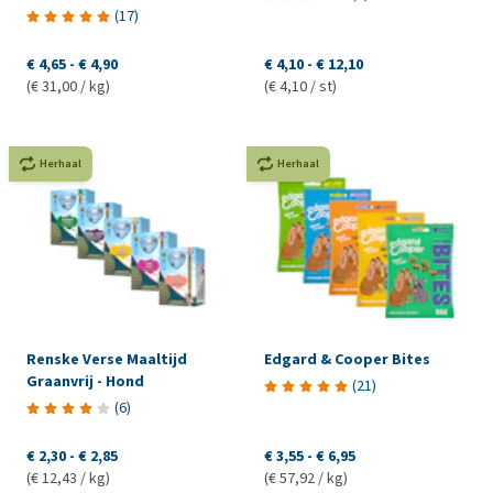
(
17
)
€ 4,65
-
€ 4,90
€ 4,10
-
€ 12,10
(€ 31,00 / kg)
(€ 4,10 / st)
Herhaal
Herhaal
Renske Verse Maaltijd
Edgard & Cooper Bites
Graanvrij - Hond
(
21
)
(
6
)
€ 2,30
-
€ 2,85
€ 3,55
-
€ 6,95
(€ 12,43 / kg)
(€ 57,92 / kg)