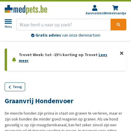
Aanmelden
Winkelmandje
Menu
Gratis advies
van onze dierenartsen
Trovet Week: tot -15% korting op Trovet
Lees
meer
Terug
Graanvrij Hondenvoer
De meeste honden zijn prima in staat om granen te verteren, maar er
zijn ook honden die minder goed reageren op granen. Als uw hond
gevoelig is op zijn maagdarmkanaal, kan het zeker zinvol zijn een
graanvrije of glutenvrije voeding te geven. In graanvrij voer zitten