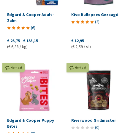
Edgard & Cooper Adult -
Kivo Bullepees Gezaagd
Zalm
(
2
)
(
6
)
€ 25,75
-
€ 153,15
€ 12,95
(€ 6,38 / kg)
(€ 2,59 / st)
Herhaal
Herhaal
Edgard & Cooper Puppy
Riverwood Grillmaster
Bites
(
0
)