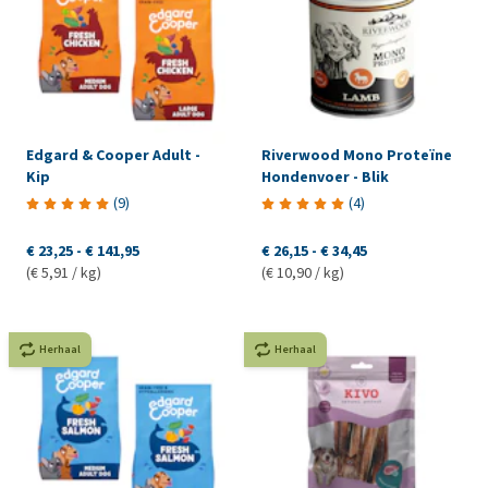
Edgard & Cooper Adult -
Riverwood Mono Proteïne
Kip
Hondenvoer - Blik
(
9
)
(
4
)
€ 23,25
-
€ 141,95
€ 26,15
-
€ 34,45
(€ 5,91 / kg)
(€ 10,90 / kg)
Herhaal
Herhaal