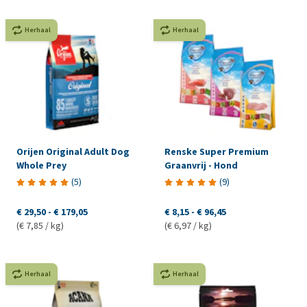
Herhaal
Herhaal
Orijen Original Adult Dog
Renske Super Premium
Whole Prey
Graanvrij - Hond
(
5
)
(
9
)
€ 29,50
-
€ 179,05
€ 8,15
-
€ 96,45
(€ 7,85 / kg)
(€ 6,97 / kg)
Herhaal
Herhaal