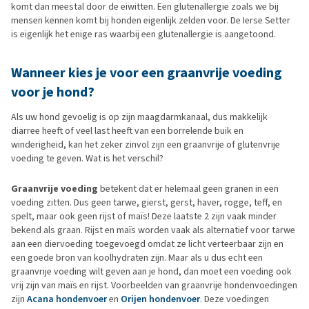
komt dan meestal door de eiwitten. Een glutenallergie zoals we bij
mensen kennen komt bij honden eigenlijk zelden voor. De Ierse Setter
is eigenlijk het enige ras waarbij een glutenallergie is aangetoond.
Wanneer kies je voor een graanvrije voeding
voor je hond?
Als uw hond gevoelig is op zijn maagdarmkanaal, dus makkelijk
diarree heeft of veel last heeft van een borrelende buik en
winderigheid, kan het zeker zinvol zijn een graanvrije of glutenvrije
voeding te geven. Wat is het verschil?
Graanvrije voeding
betekent dat er helemaal geen granen in een
voeding zitten. Dus geen tarwe, gierst, gerst, haver, rogge, teff, en
spelt, maar ook geen rijst of maïs! Deze laatste 2 zijn vaak minder
bekend als graan. Rijst en maïs worden vaak als alternatief voor tarwe
aan een diervoeding toegevoegd omdat ze licht verteerbaar zijn en
een goede bron van koolhydraten zijn. Maar als u dus echt een
graanvrije voeding wilt geven aan je hond, dan moet een voeding ook
vrij zijn van maïs en rijst. Voorbeelden van graanvrije hondenvoedingen
zijn
Acana hondenvoer
en
Orijen hondenvoer
. Deze voedingen