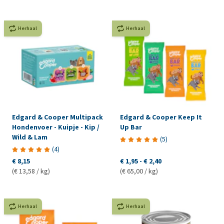
Herhaal
Herhaal
Edgard & Cooper Multipack
Edgard & Cooper Keep It
Hondenvoer - Kuipje - Kip /
Up Bar
Wild & Lam
(
5
)
(
4
)
€ 8,15
€ 1,95
-
€ 2,40
(€ 13,58 / kg)
(€ 65,00 / kg)
Herhaal
Herhaal