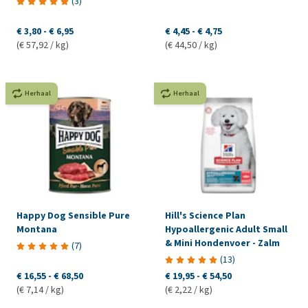
(
3
)
€ 3,80
-
€ 6,95
€ 4,45
-
€ 4,75
(€ 57,92 / kg)
(€ 44,50 / kg)
Herhaal
Herhaal
Happy Dog Sensible Pure
Hill's Science Plan
Montana
Hypoallergenic Adult Small
& Mini Hondenvoer - Zalm
(
7
)
(
13
)
€ 16,55
-
€ 68,50
€ 19,95
-
€ 54,50
(€ 7,14 / kg)
(€ 2,22 / kg)