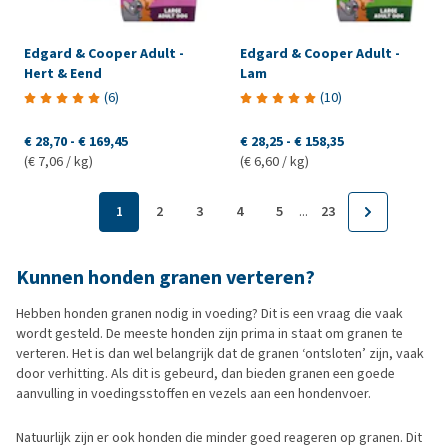
Edgard & Cooper Adult -
Edgard & Cooper Adult -
Hert & Eend
Lam
(
6
)
(
10
)
€ 28,70
-
€ 169,45
€ 28,25
-
€ 158,35
(€ 7,06 / kg)
(€ 6,60 / kg)
...
1
2
3
4
5
23
Kunnen honden granen verteren?
Hebben honden granen nodig in voeding? Dit is een vraag die vaak
wordt gesteld. De meeste honden zijn prima in staat om granen te
verteren. Het is dan wel belangrijk dat de granen ‘ontsloten’ zijn, vaak
door verhitting. Als dit is gebeurd, dan bieden granen een goede
aanvulling in voedingsstoffen en vezels aan een hondenvoer.
Natuurlijk zijn er ook honden die minder goed reageren op granen. Dit