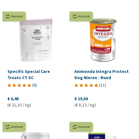
Herhaal
Herhaal
Specific Special Care
Animonda Integra Protect
Treats CT-SC
Dog Nieren - Rund
(
6
)
(
11
)
€ 6,40
€ 19,50
(€ 21,33 / kg)
(€ 8,13 / kg)
Herhaal
Herhaal