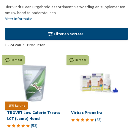
Hier vindt u een uitgebreid assortiment niervoeding en supplementen
om uw hond te ondersteunen.
Meer informatie
Filter en sorteer
1
-
24
van
71
Producten
Herhaal
Herhaal
-15% korting
TROVET Low Calorie Treats
Virbac Pronefra
LCT (Lamb) Hond
(
23
)
(
53
)