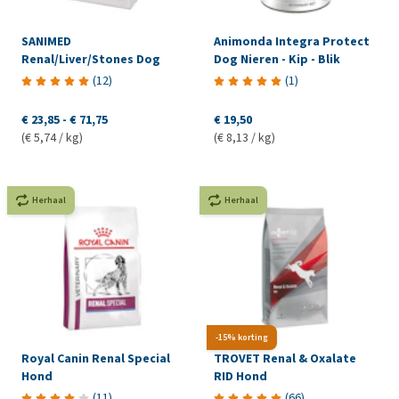
SANIMED
Animonda Integra Protect
Renal/Liver/Stones Dog
Dog Nieren - Kip - Blik
(
12
)
(
1
)
€ 23,85
-
€ 71,75
€ 19,50
(€ 5,74 / kg)
(€ 8,13 / kg)
Herhaal
Herhaal
-15% korting
Royal Canin Renal Special
TROVET Renal & Oxalate
Hond
RID Hond
(
11
)
(
66
)