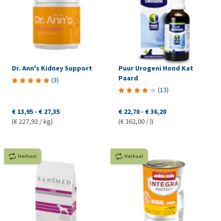
Dr. Ann's Kidney Support
Puur Urogeni Hond Kat
Paard
(
3
)
(
13
)
€ 13,95
-
€ 27,35
€ 22,70
-
€ 36,20
(€ 227,92 / kg)
(€ 362,00 / l)
Herhaal
Herhaal