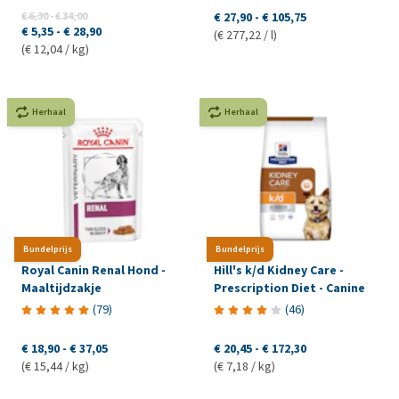
€ 6,30
-
€ 34,00
€ 27,90
-
€ 105,75
€ 5,35
-
€ 28,90
(€ 277,22 / l)
(€ 12,04 / kg)
Herhaal
Herhaal
Bundelprijs
Bundelprijs
Royal Canin Renal Hond -
Hill's k/d Kidney Care -
Maaltijdzakje
Prescription Diet - Canine
(
79
)
(
46
)
€ 18,90
-
€ 37,05
€ 20,45
-
€ 172,30
(€ 15,44 / kg)
(€ 7,18 / kg)