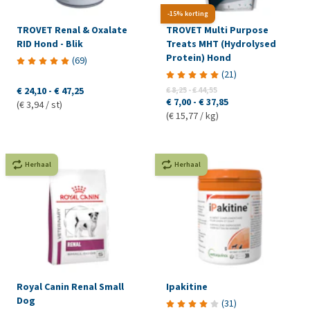
-15% korting
TROVET Renal & Oxalate
TROVET Multi Purpose
RID Hond - Blik
Treats MHT (Hydrolysed
Protein) Hond
(
69
)
(
21
)
€ 24,10
-
€ 47,25
€ 8,25
-
€ 44,55
€ 7,00
-
€ 37,85
(€ 3,94 / st)
(€ 15,77 / kg)
Herhaal
Herhaal
Royal Canin Renal Small
Ipakitine
Dog
(
31
)