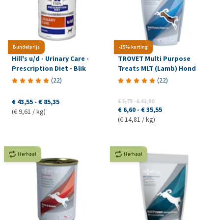
Bundelprijs
-15% korting
Hill's u/d - Urinary Care -
TROVET Multi Purpose
Prescription Diet - Blik
Treats MLT (Lamb) Hond
(
22
)
(
22
)
€ 43,55
-
€ 85,35
€ 7,75
-
€ 41,80
€ 6,60
-
€ 35,55
(€ 9,61 / kg)
(€ 14,81 / kg)
Herhaal
Herhaal