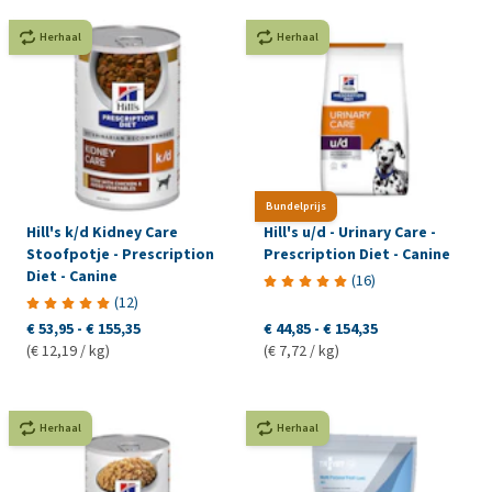
Herhaal
Herhaal
Bundelprijs
Hill's k/d Kidney Care
Hill's u/d - Urinary Care -
Stoofpotje - Prescription
Prescription Diet - Canine
Diet - Canine
(
16
)
(
12
)
€ 53,95
-
€ 155,35
€ 44,85
-
€ 154,35
(€ 12,19 / kg)
(€ 7,72 / kg)
Herhaal
Herhaal