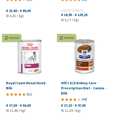
€ 23,80
-
€ 80,05
€ 22,30
-
€ 129,25
€ 18,95
-
€ 129,25
(€ 8,01 / kg)
(€ 5,17 / kg)
Herhaal
Herhaal
Royal Canin Renal Hond -
Hill's k/d Kidney Care -
Blik
Prescription Diet - Canine -
Blik
(
61
)
(
44
)
€ 27,50
-
€ 56,65
€ 27,15
-
€ 47,65
(€ 11,46 / kg)
(€ 11,34 / kg)