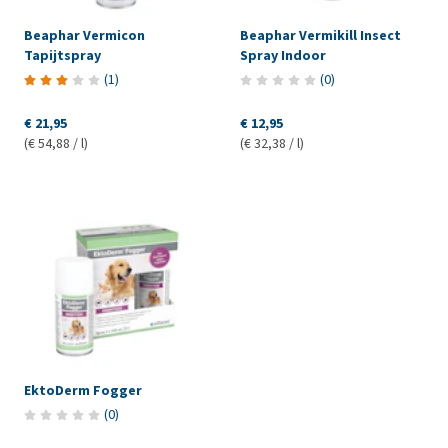
Beaphar Vermicon
Beaphar Vermikill Insect
Tapijtspray
Spray Indoor
(
1
)
(
0
)
€ 21,95
€ 12,95
(€ 54,88 / l)
(€ 32,38 / l)
EktoDerm Fogger
(
0
)