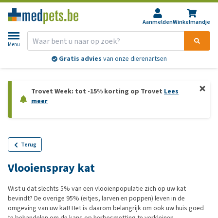
Aanmelden
Winkelmandje
Menu
Gratis advies
van onze dierenartsen
Trovet Week: tot -15% korting op Trovet
Lees
meer
Terug
Vlooienspray kat
Wist u dat slechts 5% van een vlooienpopulatie zich op uw kat
bevindt? De overige 95% (eitjes, larven en poppen) leven in de
omgeving van uw kat! Het is daarom belangrijk om ook uw huis goed
te behandelen om de kans op herbesmetting te verkleinen.