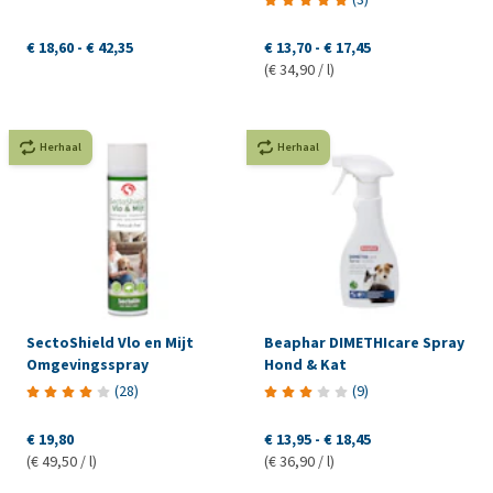
€ 18,60
-
€ 42,35
€ 13,70
-
€ 17,45
(€ 34,90 / l)
Herhaal
Herhaal
SectoShield Vlo en Mijt
Beaphar DIMETHIcare Spray
Omgevingsspray
Hond & Kat
(
28
)
(
9
)
€ 19,80
€ 13,95
-
€ 18,45
(€ 49,50 / l)
(€ 36,90 / l)