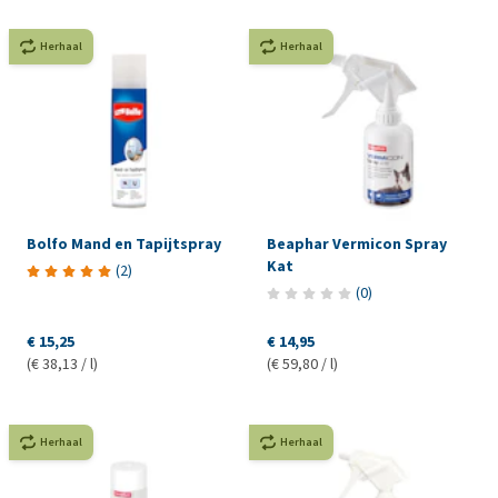
Herhaal
Herhaal
Bolfo Mand en Tapijtspray
Beaphar Vermicon Spray
Kat
(
2
)
(
0
)
€ 15,25
€ 14,95
(€ 38,13 / l)
(€ 59,80 / l)
Herhaal
Herhaal