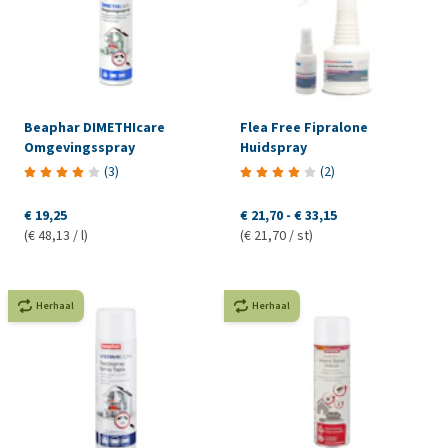
Beaphar DIMETHIcare
Flea Free Fipralone
Omgevingsspray
Huidspray
(
3
)
(
2
)
€ 19,25
€ 21,70
-
€ 33,15
(€ 48,13 / l)
(€ 21,70 / st)
Herhaal
Herhaal