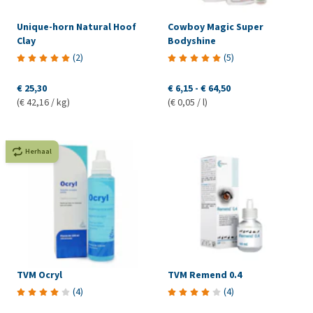
Unique-horn Natural Hoof
Cowboy Magic Super
Clay
Bodyshine
(
2
)
(
5
)
€ 25,30
€ 6,15
-
€ 64,50
(€ 42,16 / kg)
(€ 0,05 / l)
Herhaal
TVM Ocryl
TVM Remend 0.4
(
4
)
(
4
)