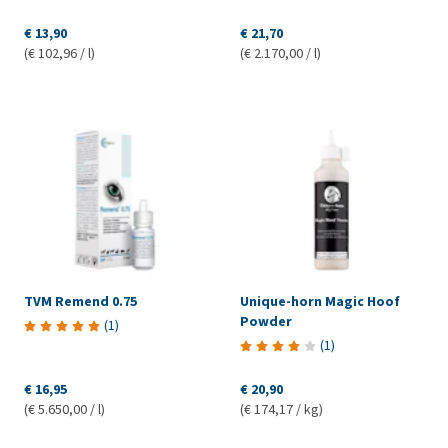
€ 13,90
€ 21,70
(€ 102,96 / l)
(€ 2.170,00 / l)
TVM Remend 0.75
Unique-horn Magic Hoof
Powder
(
1
)
(
1
)
€ 16,95
€ 20,90
(€ 5.650,00 / l)
(€ 174,17 / kg)