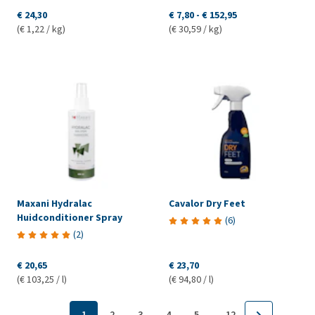
€ 24,30
€ 7,80
-
€ 152,95
(€ 1,22 / kg)
(€ 30,59 / kg)
Maxani Hydralac
Cavalor Dry Feet
Huidconditioner Spray
(
6
)
(
2
)
€ 20,65
€ 23,70
(€ 103,25 / l)
(€ 94,80 / l)
...
1
2
3
4
5
12