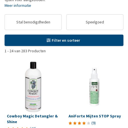
Meer informatie
Stal benodigdheden
Speelgoed
Filter en sorteer
1
-
24
van
283
Producten
Cowboy Magic Detangler &
AniForte Mijten STOP Spray
Shine
(
9
)