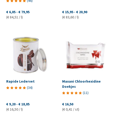
(
46
)
€ 6,05
-
€ 79,95
€ 15,95
-
€ 20,90
(€ 84,51 / l)
(€ 83,60 / l)
Rapide Ledervet
Maxani Chloorhexidine
Doekjes
(
34
)
(
11
)
€ 9,20
-
€ 18,05
€ 16,50
(€ 16,50 / l)
(€ 0,41 / st)