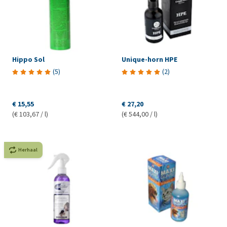
Hippo Sol
Unique-horn HPE
(
5
)
(
2
)
€ 15,55
€ 27,20
(€ 103,67 / l)
(€ 544,00 / l)
Herhaal