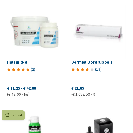
Halamid-d
Dermiel Oordruppels
(
2
)
(
13
)
€ 11,25
-
€ 42,00
€ 21,65
(€ 42,00 / kg)
(€ 1.082,50 / l)
Herhaal