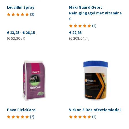
Leucillin Spray
Maxi Guard Gebit
Reinigingsgel met Vitamine
(
3
)
C
(
1
)
€ 13,25
-
€ 26,15
€ 22,95
(€ 52,30 / l)
(€ 208,64 / l)
Pavo FieldCare
Virkon S Desinfectiemiddel
(
2
)
(
1
)