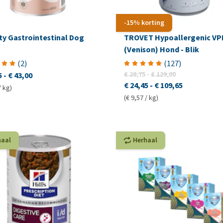
-15% korting
ty Gastrointestinal Dog
TROVET Hypoallergenic VP
(Venison) Hond - Blik
(
2
)
(
127
)
€ 28,75
-
€ 129,00
5
-
€ 43,00
€ 24,45
-
€ 109,65
/ kg)
(€ 9,57 / kg)
haal
Herhaal