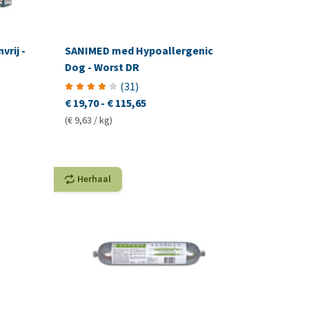
vrij -
SANIMED med Hypoallergenic
Dog - Worst DR
(
31
)
€ 19,70
-
€ 115,65
(€ 9,63 / kg)
Herhaal