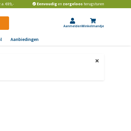
a. €89,-
Eenvoudig
en
zorgeloos
terugsturen
Aanmelden
Winkelmandje
l
Aanbiedingen
ndoeningen
gst, gedrag en stress
aas, nier, lever en hart
wrichten, beweging en
D
id, jeuk en vacht
chtwegen en keel
ag, darmen en diarree