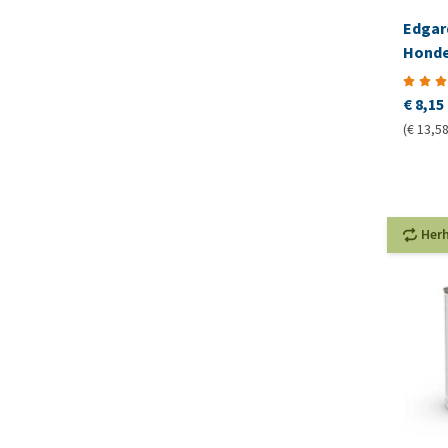
Edgar
Honden
Lam
€ 8,15
(€ 13,58
Her