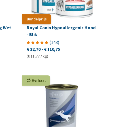
Bundelprijs
og Wet
Royal Canin Hypoallergenic Hond
- Blik
(
143
)
€ 32,70
-
€ 110,75
(€ 11,77 / kg)
Herhaal