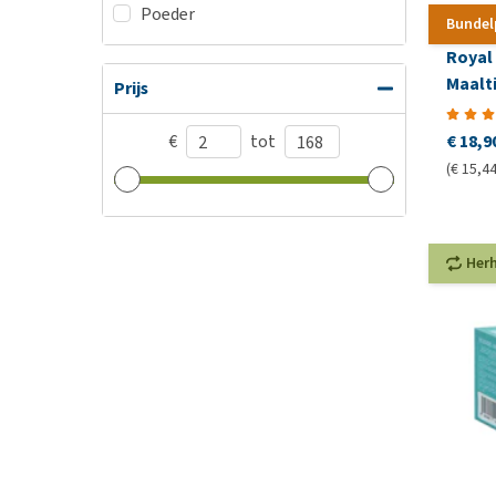
Poeder
Bundel
Royal
Maalt
Prijs
€ 18,9
€
tot
(€ 15,44
Her