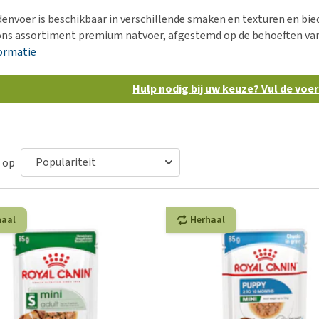
Voer- en drinkbakken
Medische benodigdheden
Ni
er
envoer is beschikbaar in verschillende smaken en texturen en bied
Bekijk alles
Bench
Ou
nvoer
ns assortiment premium natvoer, afgestemd op de behoeften va
Op reis en onderweg
Ov
ormatie
r
Puppy benodigdheden
Sp
Hulp nodig bij uw keuze? Vul de voe
Bekijk alles
Vr
Be
 op
haal
Herhaal