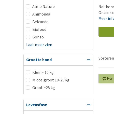
Hypoallergeen vo
Almo Nature
Nat hond
Biologisch honde
Ontdek o
Animonda
Meer inf
Vegan hondenvoe
Belcando
Snacks
Biofood
Bekijk alles
Bonzo
Laat meer zien
Sorteren
Grootte hond
Klein <10 kg
Her
Middelgroot 10-25 kg
Groot >25 kg
Levensfase