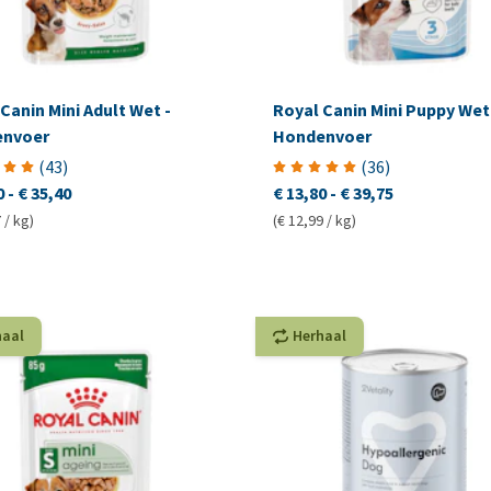
Canin Mini Adult Wet -
Royal Canin Mini Puppy Wet
nvoer
Hondenvoer
(
43
)
(
36
)
0
-
€ 35,40
€ 13,80
-
€ 39,75
 / kg)
(€ 12,99 / kg)
haal
Herhaal