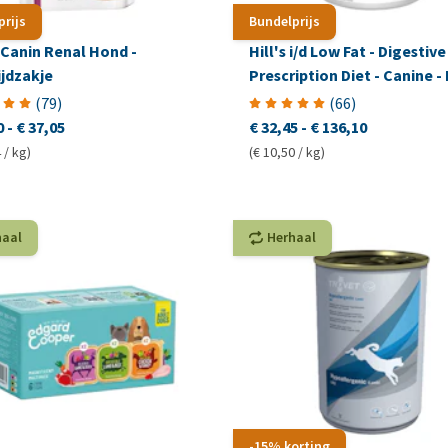
prijs
Bundelprijs
 Canin Renal Hond -
Hill's i/d Low Fat - Digestive
ijdzakje
Prescription Diet - Canine - 
(
79
)
(
66
)
0
-
€ 37,05
€ 32,45
-
€ 136,10
 / kg)
(€ 10,50 / kg)
haal
Herhaal
-15% korting