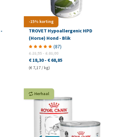
-15% korting
 -
TROVET Hypoallergenic HPD
(Horse) Hond - Blik
(
87
)
€ 21,55
-
€ 81,00
€ 18,30
-
€ 68,85
(€ 7,17 / kg)
Herhaal