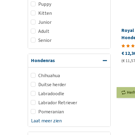
Puppy
Kitten
Junior
Royal 
Adult
Honde
Senior
€ 12,3
Hondenras
(€ 11,57
Chihuahua
Duitse herder
Her
Labradoodle
Labrador Retriever
Pomeranian
Laat meer zien