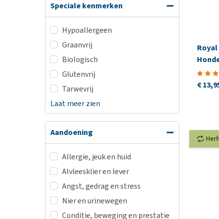
Speciale kenmerken
Hypoallergeen
Graanvrij
Royal 
Biologisch
Honde
Glutenvrij
€ 13,9
Tarwevrij
Laat meer zien
Aandoening
Her
Allergie, jeuk en huid
Alvleesklier en lever
Angst, gedrag en stress
Nier en urinewegen
Conditie, beweging en prestatie