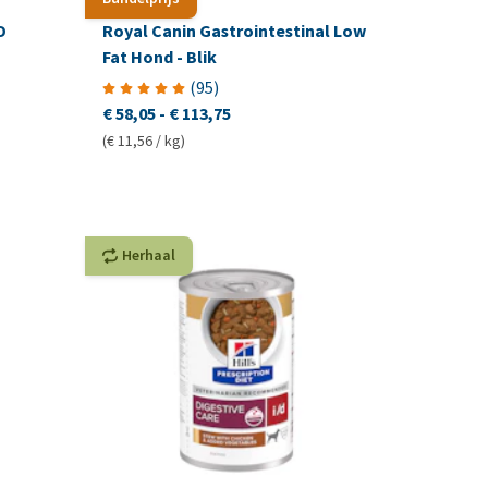
D
Royal Canin Gastrointestinal Low
Fat Hond - Blik
(
95
)
€ 58,05
-
€ 113,75
(€ 11,56 / kg)
Herhaal