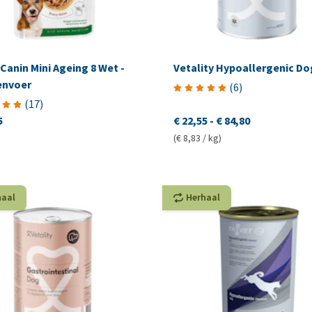
Canin Mini Ageing 8 Wet -
Vetality Hypoallergenic D
nvoer
(
6
)
(
17
)
5
€ 22,55
-
€ 84,80
(€ 8,83 / kg)
haal
Herhaal