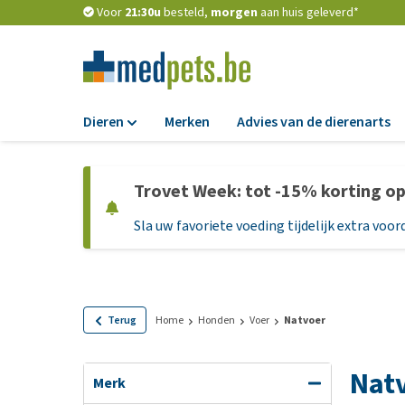
Voor
21:30u
besteld,
morgen
aan huis geleverd*
Dieren
Merken
Advies van de dierenarts
Voer
Trovet Week: tot -15% korting o
Hondenbrokken
Sla uw favoriete voeding tijdelijk extra voord
Natvoer
Dieetvoer
Standaardvoer
Graanvrij honden
Terug
Home
Honden
Voer
Natvoer
Puppyvoer en sna
Nat
Glutenvrij honden
Merk