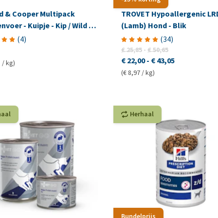
d & Cooper Multipack
TROVET Hypoallergenic LR
voer - Kuipje - Kip / Wild &
(Lamb) Hond - Blik
(
4
)
(
34
)
€ 25,85
-
€ 50,65
€ 22,00
-
€ 43,05
 / kg)
(€ 8,97 / kg)
haal
Herhaal
Bundelprijs