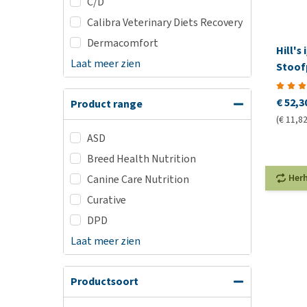
C/D
Calibra Veterinary Diets Recovery
Dermacomfort
Hill's
Laat meer zien
Stoofp
Canin
€ 52,3
Product range
(€ 11,82
ASD
Breed Health Nutrition
Her
Canine Care Nutrition
Curative
DPD
Laat meer zien
Productsoort