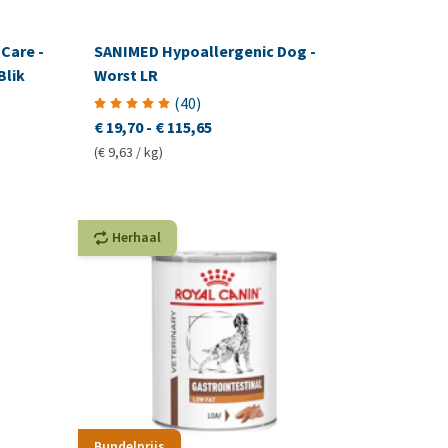
 Care -
SANIMED Hypoallergenic Dog -
Blik
Worst LR
(
40
)
€ 19,70
-
€ 115,65
(€ 9,63 / kg)
Herhaal
Bundelprijs