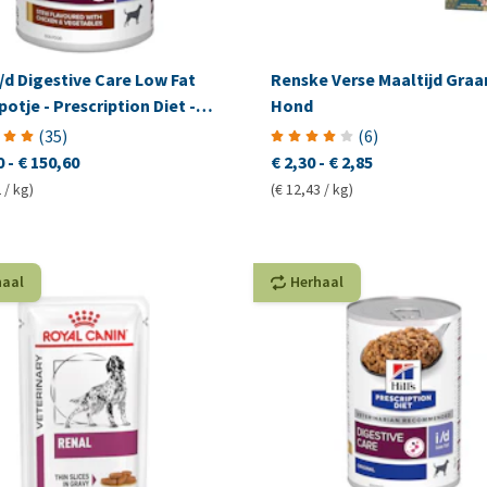
 i/d Digestive Care Low Fat
Renske Verse Maaltijd Graan
otje - Prescription Diet -
Hond
e
(
35
)
(
6
)
0
-
€ 150,60
€ 2,30
-
€ 2,85
 / kg)
(€ 12,43 / kg)
haal
Herhaal