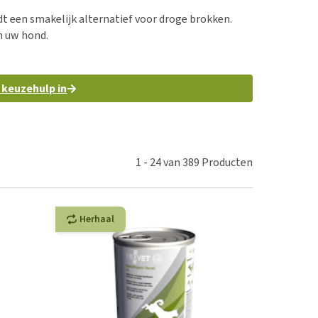
erproblemen
t een smakelijk alternatief voor droge brokken.
derdom en dementie
n uw hond.
ergewicht en conditie
ieren, pezen en botten
r keuzehulp in
uchtbaarheid
kijk alles
1
-
24
van
389
Producten
Herhaal