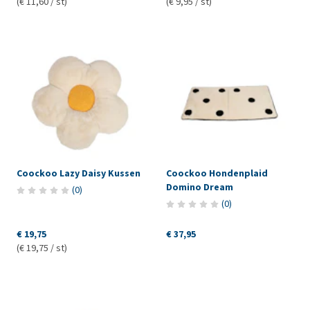
(€ 11,60 / st)
(€ 9,95 / st)
Coockoo Lazy Daisy Kussen
Coockoo Hondenplaid
Domino Dream
(
0
)
(
0
)
€ 19,75
€ 37,95
(€ 19,75 / st)