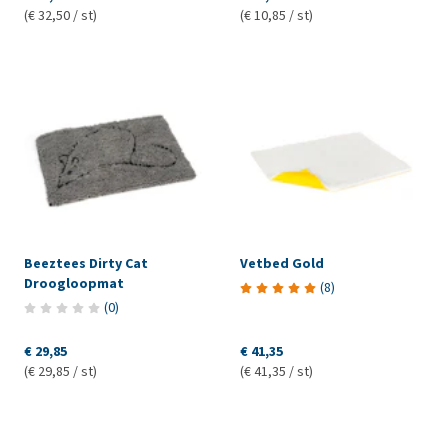
(€ 32,50 / st)
(€ 10,85 / st)
Beeztees Dirty Cat
Vetbed Gold
Droogloopmat
(
8
)
(
0
)
€ 29,85
€ 41,35
(€ 29,85 / st)
(€ 41,35 / st)