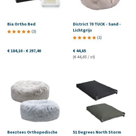
Bia Ortho Bed
District 70 TUCK - Sand -
Lichtgrijs
(
3
)
(
2
)
€ 184,10
-
€ 297,40
€ 44,65
(€ 44,65 / st)
Beeztees Orthopedische
51 Degrees North Storm