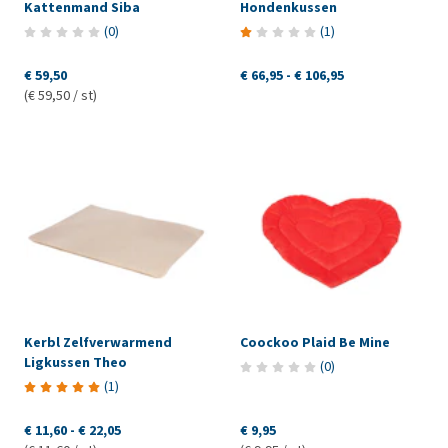
Kattenmand Siba
Hondenkussen
(
0
)
(
1
)
€ 59,50
€ 66,95
-
€ 106,95
(€ 59,50 / st)
Kerbl Zelfverwarmend
Coockoo Plaid Be Mine
Ligkussen Theo
(
0
)
(
1
)
€ 11,60
-
€ 22,05
€ 9,95