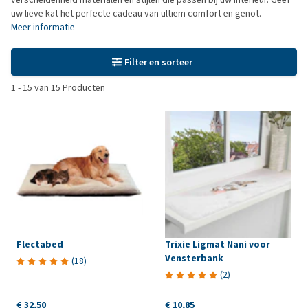
uw lieve kat het perfecte cadeau van ultiem comfort en genot.
Meer informatie
Filter en sorteer
1
-
15
van
15
Producten
Flectabed
Trixie Ligmat Nani voor
Vensterbank
(
18
)
(
2
)
€ 32,50
€ 10,85