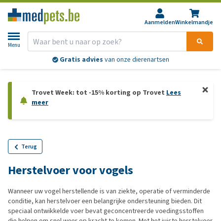
Aanmelden
Winkelmandje
Menu
Gratis advies
van onze dierenartsen
Trovet Week: tot -15% korting op Trovet
Lees
meer
Terug
Herstelvoer voor vogels
Wanneer uw vogel herstellende is van ziekte, operatie of verminderde
conditie, kan herstelvoer een belangrijke ondersteuning bieden. Dit
speciaal ontwikkelde voer bevat geconcentreerde voedingsstoffen
die helpen om snel weer op kracht te komen. Met het juiste herstelvoer