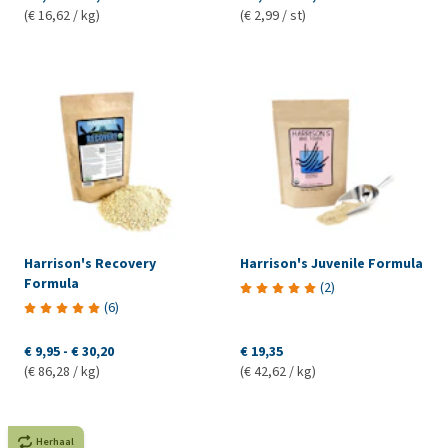
(€ 16,62 / kg)
(€ 2,99 / st)
Harrison's Recovery
Harrison's Juvenile Formula
Formula
(
2
)
(
6
)
€ 9,95
-
€ 30,20
€ 19,35
(€ 86,28 / kg)
(€ 42,62 / kg)
Herhaal