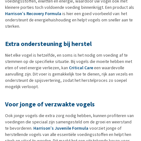
voedingsstoffen, eiwitten en energie, waardoor uw vogel ook met
kleinere porties toch voldoende voeding binnenkrijgt. Een product als
Harrison’s Recovery Formula
is hier een goed voorbeeld van: het
ondersteunt de energiehuishouding en helpt vogels om sneller aan te
sterken.
Extra ondersteuning bij herstel
Niet elke vogel is hetzelfde, en soms is het nodig om voeding af te
stemmen op de specifieke situatie. Bij vogels die moeite hebben met
eten of veel energie verliezen, kan
Critical Care
een waardevolle
aanvulling zijn. Dit voer is gemakkelijk toe te dienen, rijk aan vezels en
ondersteunt de spijsvertering, zodat het herstelproces zo soepel
mogelijk verloopt.
Voor jonge of verzwakte vogels
Ook jonge vogels die extra zorg nodig hebben, kunnen profiteren van
voedingen die speciaal zijn samengesteld om de groei en weerstand
te bevorderen.
Harrison’s Juvenile Formula
voorziet jonge of
herstellende vogels van alle essentiële voedingsstoffen en helpt hen
sterk en vitaal te worden. Dit maakt het een uitstekende keuze voor