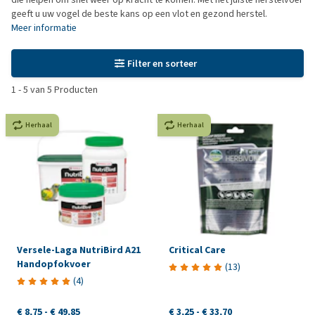
geeft u uw vogel de beste kans op een vlot en gezond herstel.
Meer informatie
Filter en sorteer
1
-
5
van
5
Producten
Herhaal
Herhaal
Versele-Laga NutriBird A21
Critical Care
Handopfokvoer
(
13
)
(
4
)
€ 8,75
-
€ 49,85
€ 3,25
-
€ 33,70