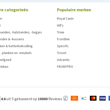
re categorieën
Populaire merken
er
Royal Canin
r
Hill's
anden, -halsbanden, -tuigjes
Trixie
nden & -kussens
Frontline
ken & kattenbakvulling
Specific
 -planken en -meubels
Trovet
eelgoed
Advantix
 teken
FRONTPRO
4.6
uit 5 gebaseerd op
18860
Reviews