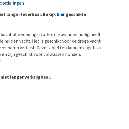
erproblemen
eoordelingen
derdom en dementie
niet langer leverbaar. Bekijk
hier
geschikte
ergewicht en conditie
ieren, pezen en botten
t bevat alle voedingsstoffen die uw hond nodig heeft
uchtbaarheid
e huid en vacht. Het is geschikt voor de droge vacht
veel haren verliest. Deze tabletten kunnen dagelijks
kijk alles
en zijn geschikt voor volwassen honden.
e
 niet langer verkrijgbaar.