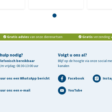
Gratis advies
van onze dierenartsen
Gratis
verzending v.
 hulp nodig?
Volgt u ons al?
telefonisch bereikbaar
Blijf op de hoogte via onze social m
m vrijdag: 08:30-13:00 uur
kanalen
tuur ons een WhatsApp bericht
Facebook
Inst
uur ons een e-mail
YouTube