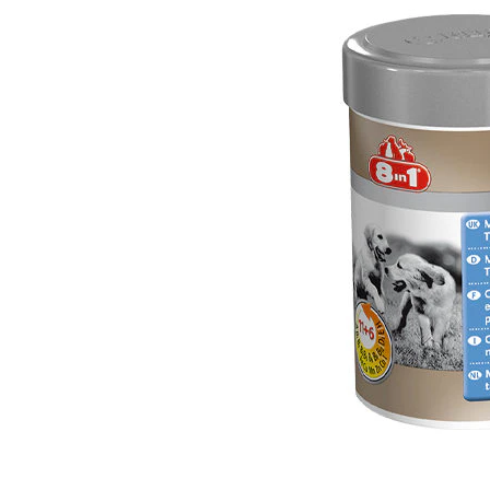
Hypoallergeen vo
Biologisch honde
Vegan hondenvoe
Snacks
Bekijk alles