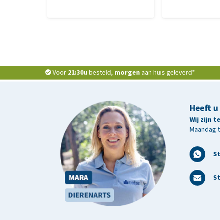
Voor
21:30u
besteld,
morgen
aan huis geleverd*
Heeft u
Wij zijn 
Maandag t/
S
St