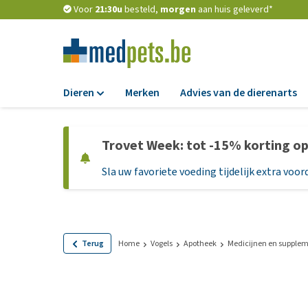
Voor
21:30u
besteld,
morgen
aan huis geleverd*
Dieren
Merken
Advies van de dierenarts
Voer
Trovet Week: tot -15% korting o
Hondenbrokken
Sla uw favoriete voeding tijdelijk extra voord
Natvoer
Dieetvoer
Standaardvoer
Graanvrij honden
Terug
Home
Vogels
Apotheek
Medicijnen en supple
Puppyvoer en sna
Glutenvrij honden