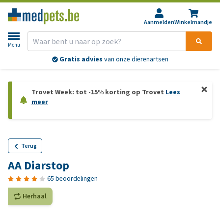
Aanmelden
Winkelmandje
Menu
Gratis advies
van onze dierenartsen
Trovet Week: tot -15% korting op Trovet
Lees
meer
Terug
AA Diarstop
65 beoordelingen
Herhaal