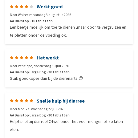
Werkt goed
Door
Walter
,
maandag 3 augustus 2026
AA Diarstop - 10 tabletten
Een beetje moeilijk om toe te dienen ,maar door te vergruizen en
te pletten onder de voeding ok.
Het werkt
Door
Penelope
,
donderdag 30 juli 2026
AA Diarstop Large Dog - 30 tabletten
Stuk goedkoper dan bij de dierenarts 😊
Snelle hulp bij diarree
Door
Monika
,
woensdag 22 juli 2026
AA Diarstop Large Dog - 30 tabletten
Helpt snel bij diarree! Ofwel onder het voer mengen of zo laten
eten.