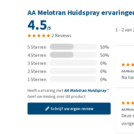
AA Melotran Huidspray ervaringe
4.5
/5
1
-
2
van
2 Reviews
5 Sterren
50%
4 Sterren
50%
3 Sterren
0%
2 Sterren
0%
AA Melo
Na twe
1 Sterren
0%
Heeft u ervaring met
AA Melotran Huidspray
?
Geef uw mening over dit product
Schrijf uw eigen review
AA Melo
Deze s
vorige