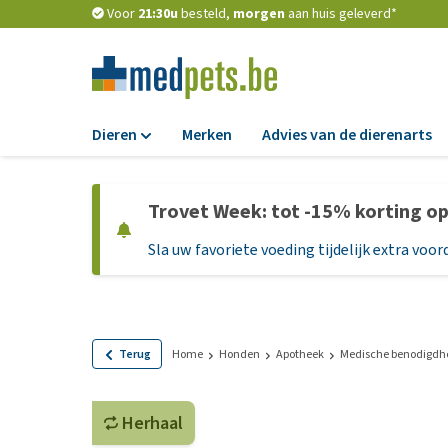
Voor
21:30u
besteld,
morgen
aan huis geleverd*
Dieren
Merken
Advies van de dierenarts
Voer
Trovet Week: tot -15% korting o
Hondenbrokken
Sla uw favoriete voeding tijdelijk extra voord
Natvoer
Dieetvoer
Standaardvoer
Graanvrij honden
Terug
Home
Honden
Apotheek
Medische benodigdh
Puppyvoer en sna
Herhaal
Glutenvrij honden