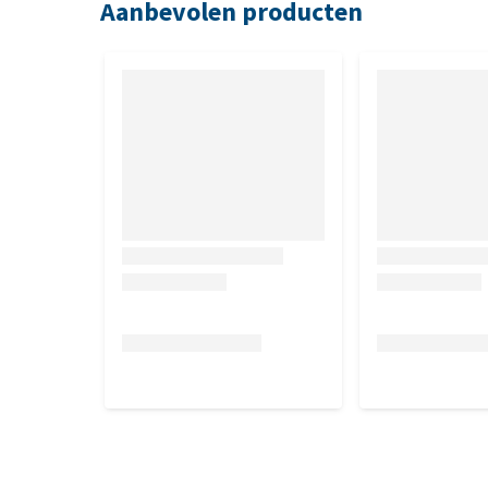
Aanbevolen producten
Samenstelling
Propyleenglycol en Propolisextract.