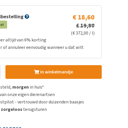
€ 18,60
bestelling
€ 19,80
aal
(€ 372,00 / l)
er altijd van 6% korting
r of annuleer eenvoudig wanneer u dat wilt
In winkelmandje
esteld,
morgen
in huis*
van onze eigen dierenartsen
stpilot - vertrouwd door duizenden baasjes
n
zorgeloos
terugsturen