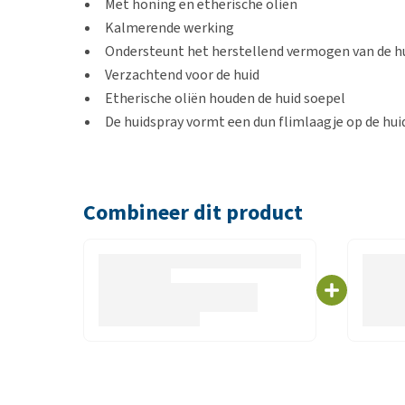
Met honing en etherische oliën
Kalmerende werking
Ondersteunt het herstellend vermogen van de h
Verzachtend voor de huid
Etherische oliën houden de huid soepel
De huidspray vormt een dun flimlaagje op de hu
Gebruik
Combineer dit product
U maakt de huid, indien nodig, voorzichtig schoon 
schudden voor gebruik en 1 tot 2 keer per dag aanbr
niet af te dekken na het aanbrengen.
Niet gebruiken in geval van een allergie voor bijenp
Inhoud
50 ml