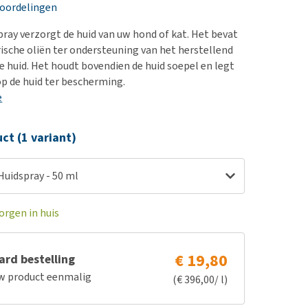
erproblemen
eoordelingen
derdom en dementie
ray verzorgt de huid van uw hond of kat. Het bevat
ergewicht en conditie
ische oliën ter ondersteuning van het herstellend
 huid. Het houdt bovendien de huid soepel en legt
ieren, pezen en botten
op de huid ter bescherming.
uchtbaarheid
e
kijk alles
ct (1 variant)
Huidspray - 50 ml
orgen in huis
€ 19,80
rd bestelling
w product eenmalig
(€ 396,00/ l)