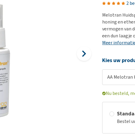
Voer- en drinkbakken
Medische benodigdheden
Ni
er
2 b
Bekijk alles
Bench
Ou
nvoer
Melotran Huidsp
Op reis en onderweg
Ov
honing en ether
r
vermogen van de
Puppy benodigdheden
Sp
een dun laagje 
Bekijk alles
Vr
Meer informati
Be
Kies uw produ
AA Melotran 
Nu besteld, m
Standaa
Bestel u