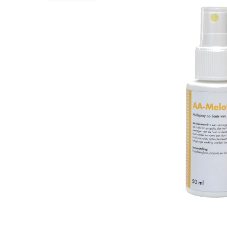
Hypoallergeen vo
Biologisch honde
Vegan hondenvoe
Snacks
Bekijk alles