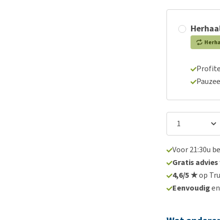
Herhaal
Herh
Profite
Pauzee
Voor 21:30u b
Gratis advies
4,6/5 ★
op Tru
Eenvoudig
e