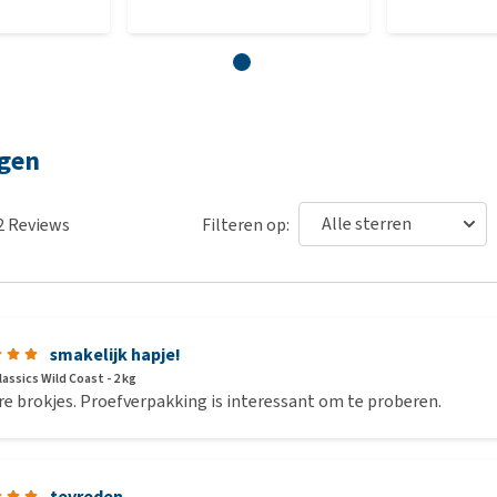
ngen
2
Reviews
Filteren op:
smakelijk hapje!
assics Wild Coast - 2 kg
e brokjes. Proefverpakking is interessant om te proberen.
tevreden