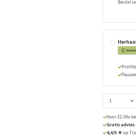
Bestel u
Herhaal
Herh
Profite
Pauzee
Voor 21:30u b
Gratis advies
4,6/5 ★
op Tru