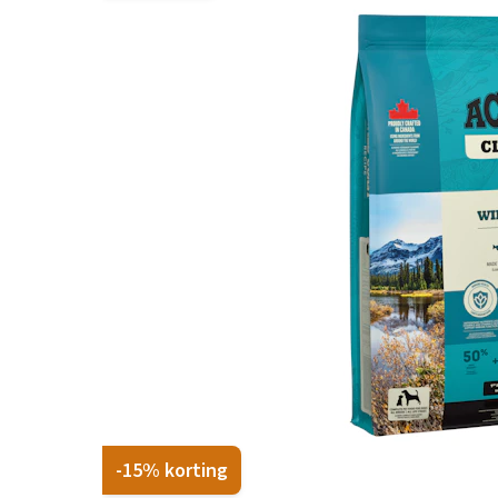
Hypoallergeen vo
Biologisch honde
Vegan hondenvoe
Snacks
Bekijk alles
-15% korting