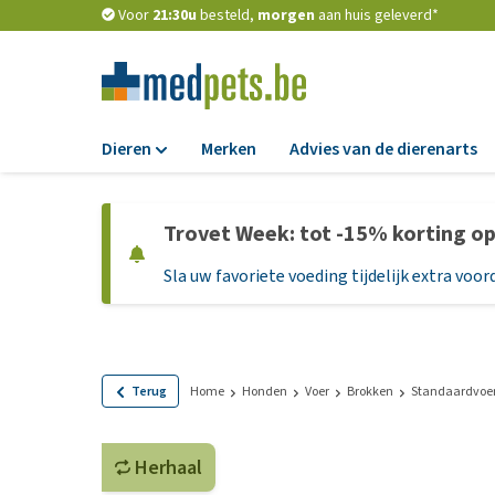
Voor
21:30u
besteld,
morgen
aan huis geleverd*
Dieren
Merken
Advies van de dierenarts
Voer
Trovet Week: tot -15% korting o
Hondenbrokken
Sla uw favoriete voeding tijdelijk extra voord
Natvoer
Dieetvoer
Standaardvoer
Graanvrij honden
Terug
Home
Honden
Voer
Brokken
Standaardvoe
Puppyvoer en sna
Herhaal
Glutenvrij honden