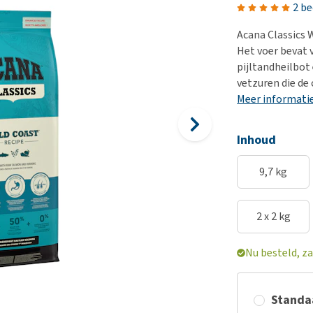
Voer- en drinkbakken
Medische benodigdheden
Ni
er
2 b
Bekijk alles
Bench
Ou
nvoer
Acana Classics 
Op reis en onderweg
Ov
Het voer bevat v
r
pijltandheilbot 
Puppy benodigdheden
Sp
vetzuren die de
Bekijk alles
Vr
Meer informati
Be
Inhoud
9,7 kg
2 x 2 kg
Nu besteld, za
Standaa