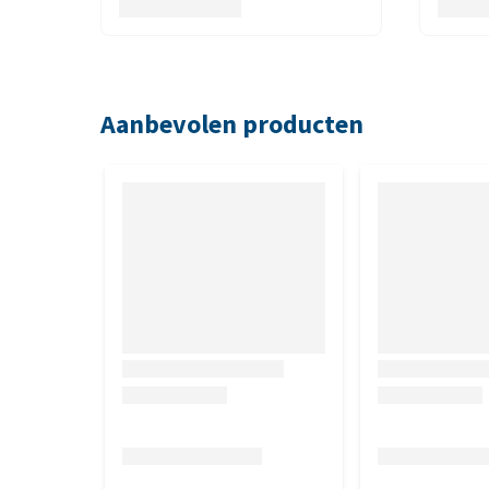
Voordelen
Bron van gezonde eiwitten
Vol Omega 3-vetzuren en vleeseiwitten ter onde
Aanbevolen producten
Met laag-glycemische havergrutten voor een ev
Samenstelling
Rauwe zalm
(22 %), gedroogde haring (19 %), parel
haver,
kikkererwtenvezel
, visolie (1 %), calciumca
cichoreiwortel, verse hele pompoen, verse hele fles
peren, verse hele courgette, verse boerenkool, verse
veenbessen, hele bosbessen, hele Saskatoon-bessen,
heemstwortel, rozenbottels.