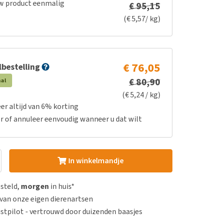
w product eenmalig
€ 95,15
(€ 5,57/ kg)
€ 76,05
bestelling
€ 80,90
aal
(€ 5,24 / kg)
er altijd van 6% korting
r of annuleer eenvoudig wanneer u dat wilt
In winkelmandje
esteld,
morgen
in huis*
van onze eigen dierenartsen
stpilot - vertrouwd door duizenden baasjes