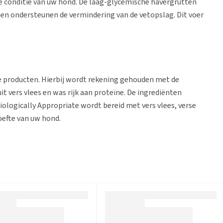
 conditie van uw hond. De laag-glycemische havergrutten
 en ondersteunen de vermindering van de vetopslag. Dit voer
e producten. Hierbij wordt rekening gehouden met de
t vers vlees en was rijk aan proteïne. De ingrediënten
ologically Appropriate wordt bereid met vers vlees, verse
oefte van uw hond.
en groot deel uit verse ingrediënten. Een ander facet van
temd op het verteringskanaal van het dier. De producten
n of andere toevoegingen en zijn GMO (Genetically Modified