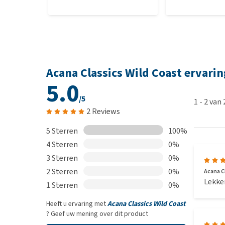
Acana Classics Wild Coast ervari
5.0
/5
1
-
2
van
2 Reviews
5 Sterren
100%
4 Sterren
0%
3 Sterren
0%
2 Sterren
0%
Acana Cl
Lekker
1 Sterren
0%
Heeft u ervaring met
Acana Classics Wild Coast
? Geef uw mening over dit product