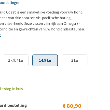
erproblemen
eoordelingen
derdom en dementie
Wild Coast is een smakelijke voeding voor uw hond.
ergewicht en conditie
lees van drie soorten vis: pacifische haring,
en zilverheek. Deze vissen zijn rijk aan Omega 3-
ieren, pezen en botten
 conditie en gewrichten van uw hond ondersteunen.
uchtbaarheid
e
kijk alles
2 x 9,7 kg
14,5 kg
2 kg
terdag in huis
€ 80,90
rd bestelling