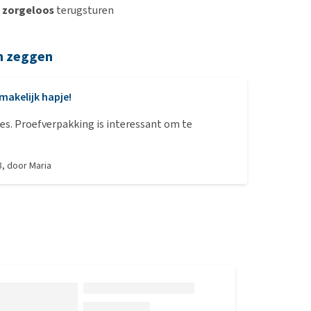
n
zorgeloos
terugsturen
n zeggen
makelijk hapje!
es. Proefverpakking is interessant om te
8
, door
Maria