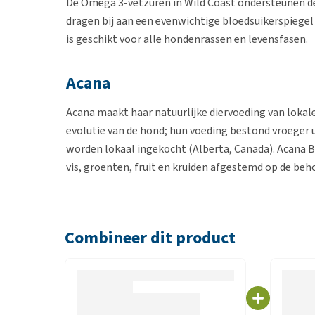
De Omega 3-vetzuren in Wild Coast ondersteunen de
dragen bij aan een evenwichtige bloedsuikerspiegel
is geschikt voor alle hondenrassen en levensfasen.
Acana
Acana maakt haar natuurlijke diervoeding van lokal
evolutie van de hond; hun voeding bestond vroeger ui
worden lokaal ingekocht (Alberta, Canada). Acana Bi
vis, groenten, fruit en kruiden afgestemd op de beh
Biologically Appropriate™
Combineer dit product
Biologically Appropriate diervoeding bestaat voor e
Biologically Appropriate is dat de voeding is afges
bevatten dan ook geen geur-, kleur- of smaakstoffe
Organism) en antibiotica vrij.