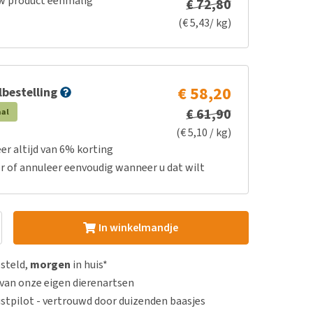
w product eenmalig
€ 72,80
(€ 5,43/ kg)
€ 58,20
bestelling
€ 61,90
aal
(€ 5,10 / kg)
er altijd van 6% korting
r of annuleer eenvoudig wanneer u dat wilt
In winkelmandje
esteld,
morgen
in huis*
van onze eigen dierenartsen
stpilot - vertrouwd door duizenden baasjes