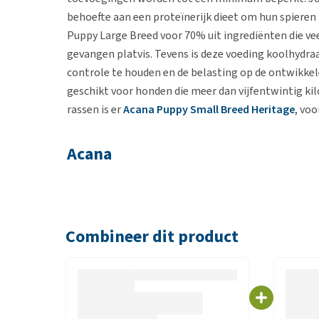
behoefte aan een proteïnerijk dieet om hun spiere
Puppy Large Breed voor 70% uit ingrediënten die veel
gevangen platvis. Tevens is deze voeding koolhydra
controle te houden en de belasting op de ontwikke
geschikt voor honden die meer dan vijfentwintig kilo
rassen is er
Acana Puppy Small Breed Heritage
, vo
Acana
Acana maakt haar natuurlijke diervoeding van lokal
evolutie van de hond; hun voeding bestond vroeger ui
worden lokaal ingekocht (Alberta, Canada). Acana Bi
Combineer dit product
vis, groenten, fruit en kruiden afgestemd op de beh
Biologically Appropriate™
Biologically Appropriate diervoeding bestaat voor e