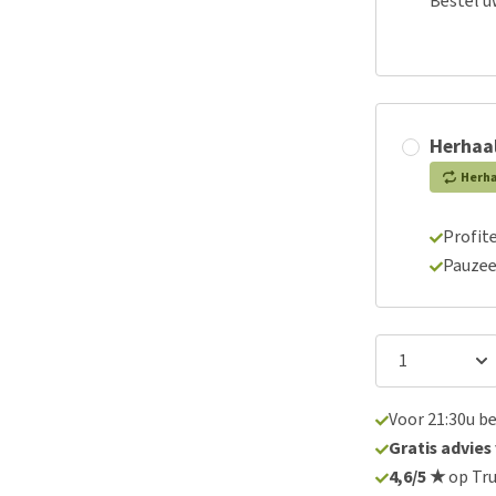
Bestel u
Herhaal
Herh
Profite
Pauzee
Voor 21:30u b
Gratis advies
4,6/5 ★
op Tru