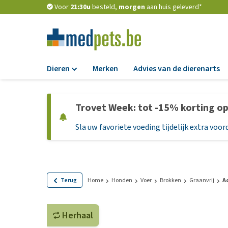
Voor
21:30u
besteld,
morgen
aan huis geleverd*
Dieren
Merken
Advies van de dierenarts
Voer
Trovet Week: tot -15% korting o
Hondenbrokken
Sla uw favoriete voeding tijdelijk extra voord
Natvoer
Dieetvoer
Standaardvoer
Graanvrij honden
Terug
Home
Honden
Voer
Brokken
Graanvrij
A
Puppyvoer en sna
Herhaal
Glutenvrij honden