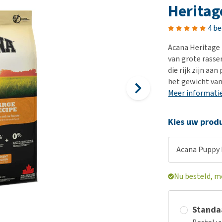
Voer- en drinkbakken
Medische benodigdheden
Ni
er
Heritag
Bekijk alles
Bench
Ou
nvoer
4 b
Op reis en onderweg
Ov
r
Acana Heritage
Puppy benodigdheden
Sp
van grote rasse
Bekijk alles
Vr
die rijk zijn aa
het gewicht van
Be
Meer informati
Kies uw produ
Acana Puppy L
Nu besteld, m
Standaa