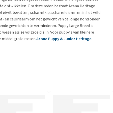
n te ontwikkelen. Om deze reden bestaat Acana Heritage
 eiwit bevatten; scharrelkip, scharreleieren en in het wild
at- en caloriearm om het gewicht van de jonge hond onder
lende gewrichten te verminderen. Puppy Large Breed is
 wegen als ze volgroeid zijn. Voor puppy's van kleinere
or middelgrote rassen
Acana Puppy & Junior Heritage
.
e producten. Hierbij wordt rekening gehouden met de
t vers vlees en was rijk aan proteïne. De ingrediënten
ologically Appropriate wordt bereid met vers vlees, verse
oefte en levensfase van uw hond.
en groot deel uit verse ingrediënten. Een ander facet van