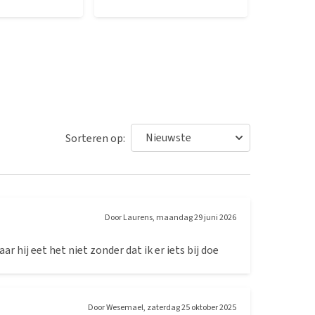
Sorteren op:
Door
Laurens
,
maandag 29 juni 2026
r hij eet het niet zonder dat ik er iets bij doe
Door
Wesemael
,
zaterdag 25 oktober 2025