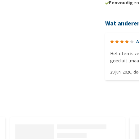
Eenvoudig
e
Wat andere
A
Het eten is z
goed uit ,maar
29 juni 2026
, d