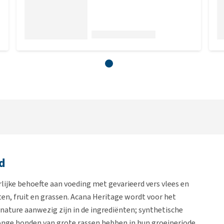
d
lijke behoefte aan voeding met gevarieerd vers vlees en
en, fruit en grassen. Acana Heritage wordt voor het
nature aanwezig zijn in de ingrediënten; synthetische
nge honden van grote rassen hebben in hun groeiperiode