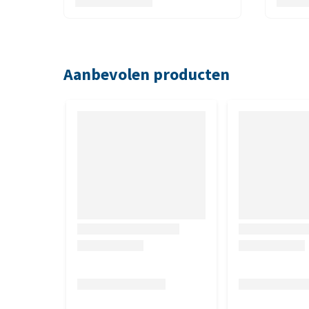
Biologically Appropriate is dat de voeding is afges
bevatten dan ook geen geur-, kleur- of smaakstoffe
Organism) en antibiotica vrij.
Aanbevolen producten
Voordelen
Gemaakt met lokaal (Alberta, Canada) verkrege
Rijk aan proteïne
Laag in koolhydraten (<29%)
Geen graan, geen aardappelen
Samenstelling
Verse kip (22%), kippenvlees meel (21%), hele rode
hart) (6,5%), verse eieren (4%), rauwe heek (4%), v
erwtenzetmeel, kalkoenvlees meel (2%), hele groene
rauwe kalkoenlever (0,5%), zout, gedroogde kelp, ve