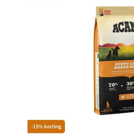
Hypoallergeen vo
Biologisch honde
Vegan hondenvoe
Snacks
Bekijk alles
-15% korting