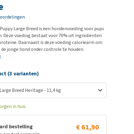
erproblemen
e
derdom en dementie
eoordelingen
ergewicht en conditie
 Puppy Large Breed is een hondenvoeding voor pups
ieren, pezen en botten
n. Deze voeding bestaat voor 70% uit ingrediënten
uchtbaarheid
n proteïne. Daarnaast is deze voeding caloriearm om
 de jonge hond onder controle te houden.
kijk alles
e
ct (3 varianten)
arge Breed Heritage - 11,4 kg
orgen in huis
€ 61,90
rd bestelling