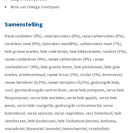
Bron van Omega 3-vetzuren
Samenstelling
Rauw rundvlees (9%), rauw lamsvlees (8%), rauw varkensvlees (8%),
rundvlees meel (8%), lamsvlees meel(8%), varkensvlees meel (7%),
hele groene erwten, hele rode linzen, hele kikkererwten, rundvet (5%),
rauwe runderlever (4%), rauwe varkenslever (4%), rauwe
zoetwatervis* (4%), hele groene linzen, hele pintobonen, hele gele
erwten, erwtenzetmeel, rauwe bizon (2%), visolie (2%), linzenvezel,
rauwe lamslever (0,5%), rauwe lamspens (0,5%), gedroogde kelp,
zout, gevriesdroogde rund en lever, verse hele pompoen, verse hele
flespompoen, verse hele wortelen, verse hele appels, verse hele
peren, verse hele courgette, gedroogde cichoreiwortel, verse
boerenkool, verse spinazie, verse raapstelen, vers bietenloof, hele
veenbessen, hele bosbessen, hele Saskatoon-bessen, kurkuma,
mariadistel, kliswortel, lavendel, heemstwortel, rozebottels.