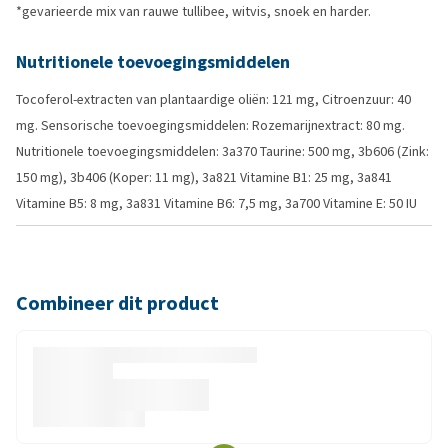
*gevarieerde mix van rauwe tullibee, witvis, snoek en harder.
Nutritionele toevoegingsmiddelen
Tocoferol‑extracten van plantaardige oliën: 121 mg, Citroenzuur: 40
mg. Sensorische toevoegingsmiddelen: Rozemarijnextract: 80 mg.
Nutritionele toevoegingsmiddelen: 3a370 Taurine: 500 mg, 3b606 (Zink:
150 mg), 3b406 (Koper: 11 mg), 3a821 Vitamine B1: 25 mg, 3a841
Vitamine B5: 8 mg, 3a831 Vitamine B6: 7,5 mg, 3a700 Vitamine E: 50 IU
Combineer dit product