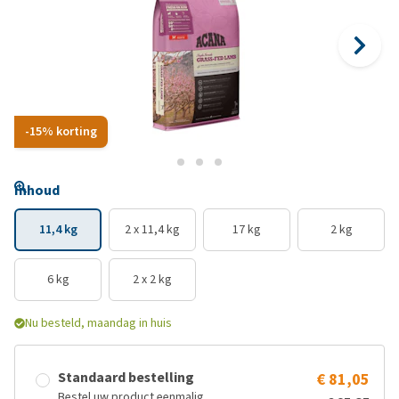
-15% korting
Inhoud
11,4 kg
2 x 11,4 kg
17 kg
2 kg
6 kg
2 x 2 kg
Nu besteld, maandag in huis
Standaard bestelling
€ 81,05
Bestel uw product eenmalig