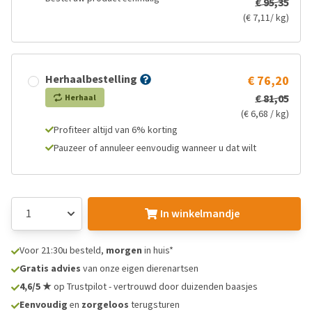
€ 95,35
(€ 7,11/ kg)
Herhaalbestelling
€ 76,20
€ 81,05
Herhaal
(€ 6,68 / kg)
Profiteer altijd van 6% korting
Pauzeer of annuleer eenvoudig wanneer u dat wilt
In winkelmandje
Voor 21:30u besteld,
morgen
in huis*
Gratis advies
van onze eigen dierenartsen
4,6/5 ★
op Trustpilot - vertrouwd door duizenden baasjes
Eenvoudig
en
zorgeloos
terugsturen