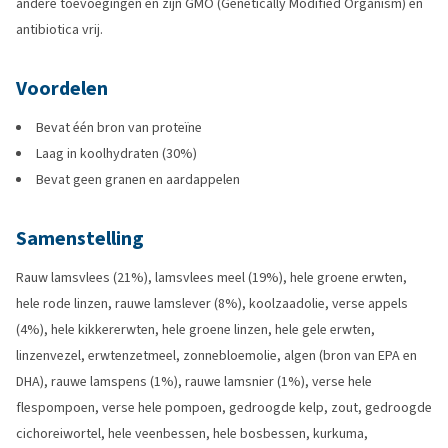
andere toevoegingen en zijn GMO (Genetically Modified Organism) en
antibiotica vrij.
Voordelen
Bevat één bron van proteïne
Laag in koolhydraten (30%)
Bevat geen granen en aardappelen
Samenstelling
Rauw lamsvlees (21%), lamsvlees meel (19%), hele groene erwten,
hele rode linzen, rauwe lamslever (8%), koolzaadolie, verse appels
(4%), hele kikkererwten, hele groene linzen, hele gele erwten,
linzenvezel, erwtenzetmeel, zonnebloemolie, algen (bron van EPA en
DHA), rauwe lamspens (1%), rauwe lamsnier (1%), verse hele
flespompoen, verse hele pompoen, gedroogde kelp, zout, gedroogde
cichoreiwortel, hele veenbessen, hele bosbessen, kurkuma,