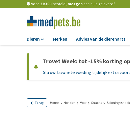
Voor
21:30u
besteld,
morgen
aan huis geleverd*
Dieren
Merken
Advies van de dierenarts
Voer
Trovet Week: tot -15% korting o
Hondenbrokken
Sla uw favoriete voeding tijdelijk extra voord
Natvoer
Dieetvoer
Standaardvoer
Graanvrij honden
Terug
Home
Honden
Voer
Snacks
Beloningssnack
Puppyvoer en sna
Glutenvrij honden