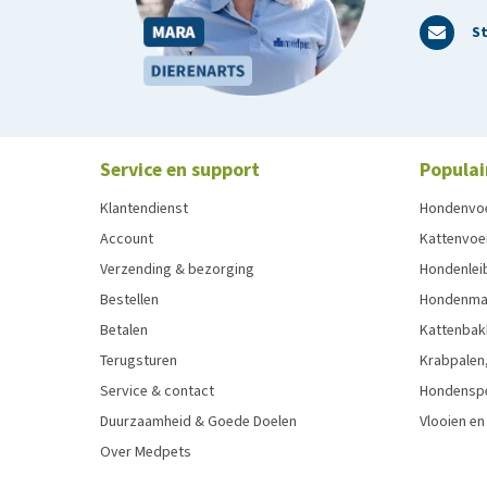
St
Service en support
Populai
Klantendienst
Hondenvo
Account
Kattenvoe
Verzending & bezorging
Hondenleib
Bestellen
Hondenma
Betalen
Kattenbak
Terugsturen
Krabpalen,
Service & contact
Hondensp
Duurzaamheid & Goede Doelen
Vlooien en
Over Medpets