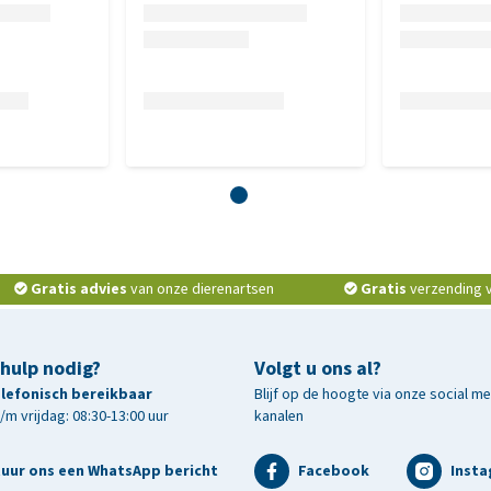
of 0,7%, vocht 18%.
kg
tamine E 98 mg/kg, calciumjodaat 2,2 mg/kg,
ulfaat-monohydraat 160 mg/kg, natriumseleniet 0,22
Gratis advies
van onze dierenartsen
Gratis
verzending v.
 hulp nodig?
Volgt u ons al?
telefonisch bereikbaar
Blijf op de hoogte via onze social m
m vrijdag: 08:30-13:00 uur
kanalen
tuur ons een WhatsApp bericht
Facebook
Inst