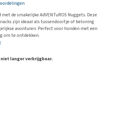
erproblemen
eoordelingen
derdom en dementie
 met de smakelijke AdVENTuROS Nuggets. Deze
ergewicht en conditie
acks zijn ideaal als tussendoortje of beloning
dagelijkse avonturen. Perfect voor honden met een
ieren, pezen en botten
ng om te ontdekken.
uchtbaarheid
e
kijk alles
 niet langer verkrijgbaar.