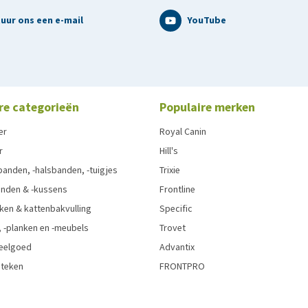
uur ons een e-mail
YouTube
re categorieën
Populaire merken
er
Royal Canin
r
Hill's
anden, -halsbanden, -tuigjes
Trixie
nden & -kussens
Frontline
ken & kattenbakvulling
Specific
 -planken en -meubels
Trovet
eelgoed
Advantix
 teken
FRONTPRO