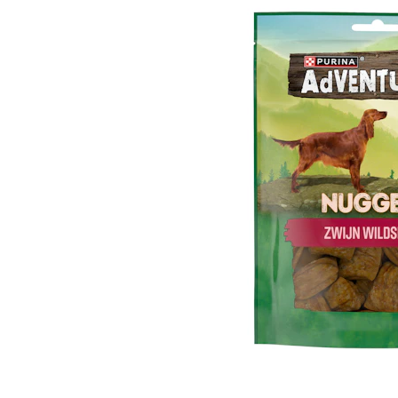
Hypoallergeen vo
Biologisch honde
Vegan hondenvoe
Snacks
Bekijk alles