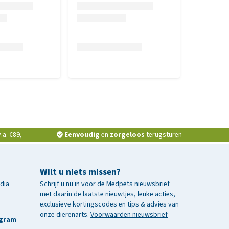
a. €89,-
Eenvoudig
en
zorgeloos
terugsturen
Wilt u niets missen?
edia
Schrijf u nu in voor de Medpets nieuwsbrief
met daarin de laatste nieuwtjes, leuke acties,
exclusieve kortingscodes en tips & advies van
onze dierenarts.
Voorwaarden nieuwsbrief
agram