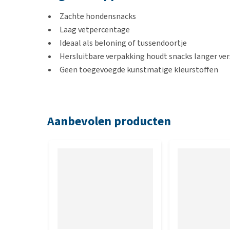
Zachte hondensnacks
Laag vetpercentage
Ideaal als beloning of tussendoortje
Hersluitbare verpakking houdt snacks langer ver
Geen toegevoegde kunstmatige kleurstoffen
Smaak
Aanbevolen producten
Wild zwijn
Inhoud
90 gram
Samenstelling
Granen, glycerol, vlees en dierlijke bijproducten, s