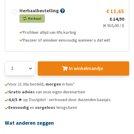
Herhaalbestelling
€ 13,65
€ 14,50
Herhaal
(€ 910,00 / l)
Profiteer altijd van 6% korting
Pauzeer of annuleer eenvoudig wanneer u dat wilt
In winkelmandje
Voor 21:30u besteld,
morgen
in huis*
Gratis advies
van onze eigen dierenartsen
4,6/5 ★
op Trustpilot - vertrouwd door duizenden baasjes
Eenvoudig
en
zorgeloos
terugsturen
Wat anderen zeggen