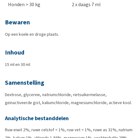
Honden > 30 kg
2 x daags 7 ml
Bewaren
Op een koele en droge plaats.
Inhoud
15 ml en 30 ml
Samenstelling
Dextrose, glycerine, natriumchloride, rietsuikermelasse,
geïnactiveerde gist, kaliumchloride, magnesiumchloride, actieve kool.
Analytische bestanddelen
Ruw eiwit 2%, ruwe celstof < 1%, ruw vet < 1%, ruwe as 31%, natrium
2%, kalium 1%, chloride 1,86%, magnesium 1%, vochtgehalte 29%.