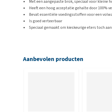
Met een aangepaste brok, speciaal voor kleine 
Heeft een hoog acceptatie gehalte door 100% ve
Bevat essentiële voedingsstoffen voor een vol
Is goed verteerbaar
Speciaal gemaakt om kieskeurige eters toch aan 
Geschikt voor
Volwassen honden van een klein of extra klein hon
Aanbevolen producten
Smaak
Varkenvlees
Inhoud
300 gram of 1,2kg