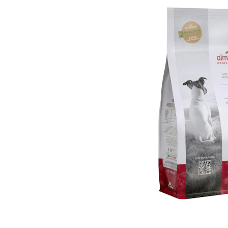
Hypoallergeen vo
Biologisch honde
Vegan hondenvoe
Snacks
Bekijk alles