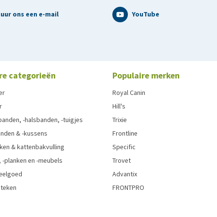
uur ons een e-mail
YouTube
re categorieën
Populaire merken
er
Royal Canin
r
Hill's
anden, -halsbanden, -tuigjes
Trixie
nden & -kussens
Frontline
ken & kattenbakvulling
Specific
 -planken en -meubels
Trovet
eelgoed
Advantix
 teken
FRONTPRO