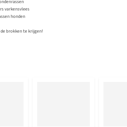
hondenrassen
rs varkensvlees
wassen honden
de brokken te krijgen!
denras