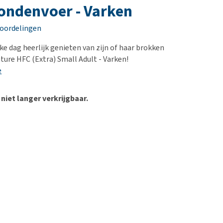
erproblemen
ondenvoer - Varken
derdom en dementie
eoordelingen
ergewicht en conditie
ke dag heerlijk genieten van zijn of haar brokken
ieren, pezen en botten
ure HFC (Extra) Small Adult - Varken!
uchtbaarheid
e
kijk alles
 niet langer verkrijgbaar.