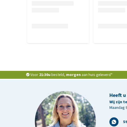
Samenstelling
Vers varken 50%, rijst 22,5%, bruine rijstmeel, gist
spinazie 1,15%, wortels 1,15%, kippenvet, gehydroly
FOS- 0,1%, mannanoligosacharides 0,1%, glucosami
Analytische bestanddelen
Ruw eiwit 25%, ruwe celstof 2,5%, ruw vet 14%, ruw
omega-6 1,4%, vocht 9%.
Voor
21:30u
besteld,
morgen
aan huis geleverd*
Heeft u
Wij zijn 
Maandag t/
S