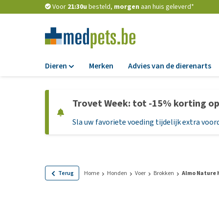
Voor
21:30u
besteld,
morgen
aan huis geleverd*
Dieren
Merken
Advies van de dierenarts
Voer
Trovet Week: tot -15% korting o
Hondenbrokken
Sla uw favoriete voeding tijdelijk extra voord
Natvoer
Dieetvoer
Standaardvoer
Graanvrij honden
Terug
Home
Honden
Voer
Brokken
Almo Nature 
Puppyvoer en sna
Glutenvrij honden