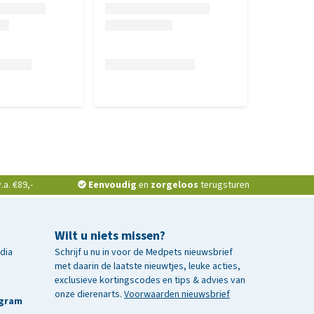
a. €89,-
Eenvoudig
en
zorgeloos
terugsturen
Wilt u niets missen?
edia
Schrijf u nu in voor de Medpets nieuwsbrief
met daarin de laatste nieuwtjes, leuke acties,
exclusieve kortingscodes en tips & advies van
onze dierenarts.
Voorwaarden nieuwsbrief
agram