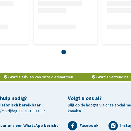
, aardappeleiwit, mineralen, appel 1,15%, blauwe bes 1,15%,
seerd varkensvlees proteïne, inuline van cichorei - bron van
ne 0,037%, chondroïtinesulfaat 0,026%.
e as 7,3%, calcium 0,85%, fosfor 0,55%, omega-3 0,49%,
Gratis advies
van onze dierenartsen
Gratis
verzending v.
 hulp nodig?
Volgt u ons al?
telefonisch bereikbaar
Blijf op de hoogte via onze social m
m vrijdag: 08:30-13:00 uur
kanalen
tuur ons een WhatsApp bericht
Facebook
Inst