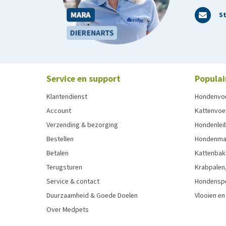
St
Service en support
Populai
Klantendienst
Hondenvo
Account
Kattenvoe
Verzending & bezorging
Hondenleib
Bestellen
Hondenma
Betalen
Kattenbak
Terugsturen
Krabpalen,
Service & contact
Hondensp
Duurzaamheid & Goede Doelen
Vlooien en
Over Medpets