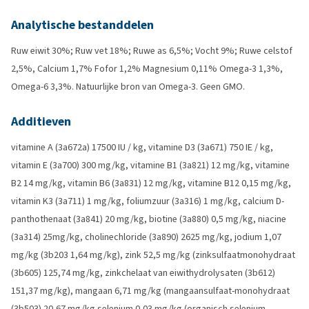
Analytische bestanddelen
Ruw eiwit 30%; Ruw vet 18%; Ruwe as 6,5%; Vocht 9%; Ruwe celstof
2,5%, Calcium 1,7% Fofor 1,2% Magnesium 0,11% Omega-3 1,3%,
Omega-6 3,3%. Natuurlijke bron van Omega-3. Geen GMO.
Additieven
vitamine A (3a672a) 17500 IU / kg, vitamine D3 (3a671) 750 IE / kg,
vitamin E (3a700) 300 mg/kg, vitamine B1 (3a821) 12 mg/kg, vitamine
B2 14 mg/kg, vitamin B6 (3a831) 12 mg/kg, vitamine B12 0,15 mg/kg,
vitamin K3 (3a711) 1 mg/kg, foliumzuur (3a316) 1 mg/kg, calcium D-
panthothenaat (3a841) 20 mg/kg, biotine (3a880) 0,5 mg/kg, niacine
(3a314) 25mg/kg, cholinechloride (3a890) 2625 mg/kg, jodium 1,07
mg/kg (3b203 1,64 mg/kg), zink 52,5 mg/kg (zinksulfaatmonohydraat
(3b605) 125,74 mg/kg, zinkchelaat van eiwithydrolysaten (3b612)
151,37 mg/kg), mangaan 6,71 mg/kg (mangaansulfaat-monohydraat
(3b503) 20,67 mg/kg selenium 0,03 mg/kg (organisch selenium