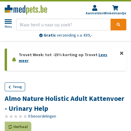
Aanmelden
Winkelmandje
Menu
Gratis
verzending v.a. €89,-
Trovet Week: tot -15% korting op Trovet
Lees
meer
Terug
Almo Nature Holistic Adult Kattenvoer
- Urinary Help
0 beoordelingen
Herhaal