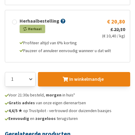
Herhaalbestelling
€ 20,80
€ 22,10
Herhaal
(€ 10,40 / kg)
Profiteer altijd van 6% korting
Pauzeer of annuleer eenvoudig wanneer u dat wilt
In winkelmandje
Voor 21:30u besteld,
morgen
in huis*
Gratis advies
van onze eigen dierenartsen
4,6/5 ★
op Trustpilot - vertrouwd door duizenden baasjes
Eenvoudig
en
zorgeloos
terugsturen
Gerelateerde producten