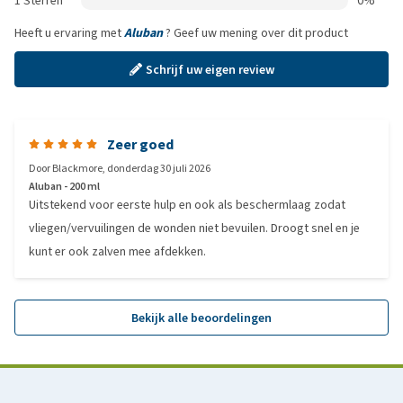
1 Sterren
0%
Heeft u ervaring met
Aluban
? Geef uw mening over dit product
Schrijf uw eigen review
Zeer goed
Door
Blackmore
,
donderdag 30 juli 2026
Aluban - 200 ml
Uitstekend voor eerste hulp en ook als beschermlaag zodat
vliegen/vervuilingen de wonden niet bevuilen. Droogt snel en je
kunt er ook zalven mee afdekken.
Bekijk alle beoordelingen