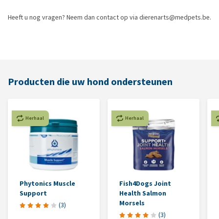
Heeft u nog vragen? Neem dan contact op via dierenarts@medpets.be.
Producten die uw hond ondersteunen
Herhaal
Herhaal
Phytonics Muscle
Fish4Dogs Joint
Support
Health Salmon
Morsels
(
3
)
(
3
)