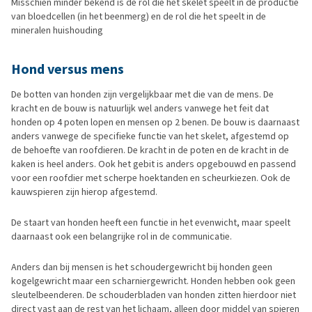
Misschien minder bekend is de rol die het skelet speelt in de productie
van bloedcellen (in het beenmerg) en de rol die het speelt in de
mineralen huishouding
Hond versus mens
De botten van honden zijn vergelijkbaar met die van de mens. De
kracht en de bouw is natuurlijk wel anders vanwege het feit dat
honden op 4 poten lopen en mensen op 2 benen. De bouw is daarnaast
anders vanwege de specifieke functie van het skelet, afgestemd op
de behoefte van roofdieren. De kracht in de poten en de kracht in de
kaken is heel anders. Ook het gebit is anders opgebouwd en passend
voor een roofdier met scherpe hoektanden en scheurkiezen. Ook de
kauwspieren zijn hierop afgestemd.
De staart van honden heeft een functie in het evenwicht, maar speelt
daarnaast ook een belangrijke rol in de communicatie.
Anders dan bij mensen is het schoudergewricht bij honden geen
kogelgewricht maar een scharniergewricht. Honden hebben ook geen
sleutelbeenderen. De schouderbladen van honden zitten hierdoor niet
direct vast aan de rest van het lichaam, alleen door middel van spieren