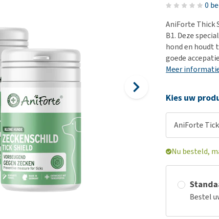
Voer- en drinkbakken
Medische benodigdheden
Ni
er
0 b
Bekijk alles
Bench
Ou
nvoer
AniForte Thick 
Op reis en onderweg
Ov
B1. Deze specia
r
hond en houdt t
Puppy benodigdheden
Sp
goede accepatie
Bekijk alles
Vr
Meer informati
Be
Kies uw produ
AniForte Tick
Nu besteld, m
Standaa
Bestel u