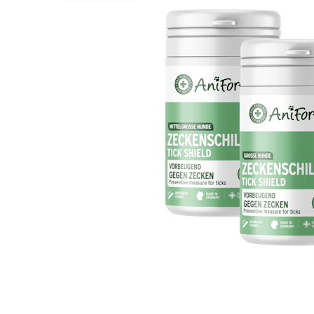
Hypoallergeen vo
Biologisch honde
Vegan hondenvoe
Snacks
Bekijk alles