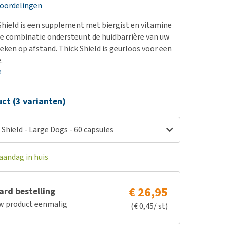
erproblemen
eoordelingen
derdom en dementie
Shield is een supplement met biergist en vitamine
ergewicht en conditie
le combinatie ondersteunt de huidbarrière van uw
eken op afstand. Thick Shield is geurloos voor een
ieren, pezen en botten
.
uchtbaarheid
e
kijk alles
ct (3 varianten)
 Shield - Large Dogs - 60 capsules
aandag in huis
€ 26,95
rd bestelling
w product eenmalig
(€ 0,45/ st)