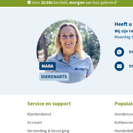
Voor
21:30u
besteld,
morgen
aan huis geleverd*
Heeft u
Wij zijn 
Maandag t/
S
St
Service en support
Populai
Klantendienst
Hondenvo
Account
Kattenvoe
Verzending & bezorging
Hondenleib