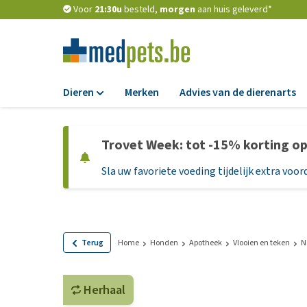
Voor
21:30u
besteld,
morgen
aan huis geleverd*
Dieren
Merken
Advies van de dierenarts
Voer
Trovet Week: tot -15% korting o
Hondenbrokken
Sla uw favoriete voeding tijdelijk extra voord
Natvoer
Dieetvoer
Standaardvoer
Graanvrij honden
Terug
Home
Honden
Apotheek
Vlooien en teken
N
Puppyvoer en sna
Herhaal
Glutenvrij honden