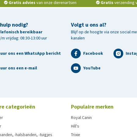
Gratis advies
van onze dierenartsen
Gratis
verzending v.
 hulp nodig?
Volgt u ons al?
telefonisch bereikbaar
Blijf op de hoogte via onze social m
m vrijdag: 08:30-13:00 uur
kanalen
tuur ons een WhatsApp bericht
Facebook
Inst
uur ons een e-mail
YouTube
re categorieën
Populaire merken
er
Royal Canin
r
Hill's
anden, -halsbanden, -tuigjes
Trixie