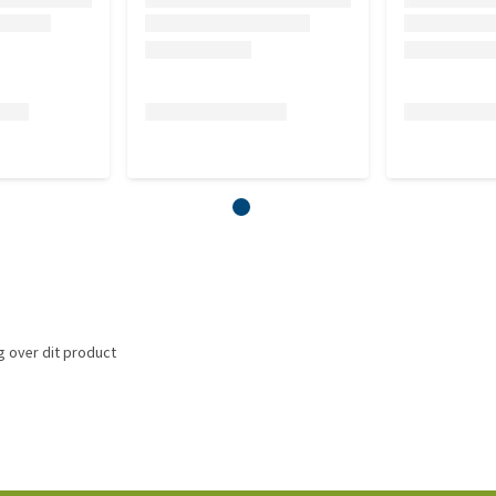
t 3,0%, vocht 8,0%.
 over dit product