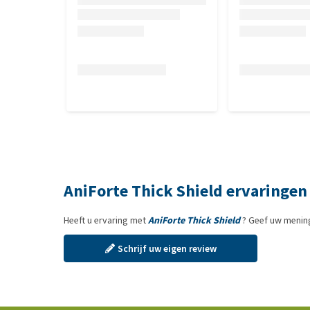
Analytische bestanddelen
Ruw eiwit 46%, ruwe celstof 0%, ruwe as 7%, ruw ve
AniForte Thick Shield ervaringen
Heeft u ervaring met
AniForte Thick Shield
? Geef uw mening
Schrijf uw eigen review