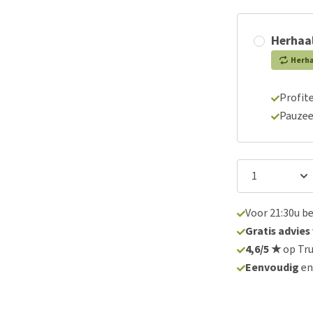
Herhaal
Herh
Profite
Pauzee
Voor 21:30u b
Gratis advies
4,6/5 ★
op Tru
Eenvoudig
e