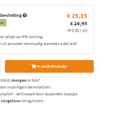
€ 25,35
bestelling
€ 26,95
aal
(€ 0,42 / st)
er altijd van 6% korting
r of annuleer eenvoudig wanneer u dat wilt
In winkelmandje
esteld,
morgen
in huis*
van onze eigen dierenartsen
stpilot - vertrouwd door duizenden baasjes
n
zorgeloos
terugsturen