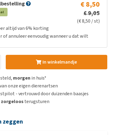
€ 8,50
bestelling
€ 9,05
aal
(€ 8,50 / st)
er altijd van 6% korting
r of annuleer eenvoudig wanneer u dat wilt
In winkelmandje
esteld,
morgen
in huis*
van onze eigen dierenartsen
stpilot - vertrouwd door duizenden baasjes
n
zorgeloos
terugsturen
n zeggen