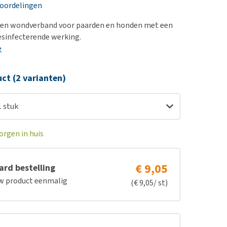
erproblemen
eoordelingen
derdom en dementie
 een wondverband voor paarden en honden met een
ergewicht en conditie
esinfecterende werking.
e
ieren, pezen en botten
uchtbaarheid
ct (2 varianten)
kijk alles
1 stuk
orgen in huis
€ 9,05
rd bestelling
w product eenmalig
(€ 9,05/ st)