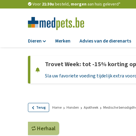
Voor
21:30u
besteld,
morgen
aan huis geleverd*
Dieren
Merken
Advies van de dierenarts
Voer
Trovet Week: tot -15% korting o
Hondenbrokken
Sla uw favoriete voeding tijdelijk extra voord
Natvoer
Dieetvoer
Standaardvoer
Graanvrij honden
Terug
Home
Honden
Apotheek
Medische benodigdh
Puppyvoer en sna
Herhaal
Glutenvrij honden