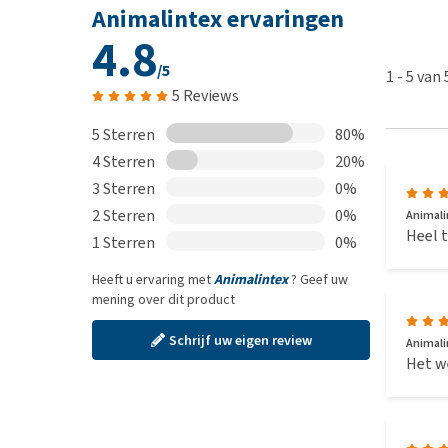
Animalintex ervaringen
4.8
/5
1
-
5
van
5 Reviews
5 Sterren
80%
4 Sterren
20%
3 Sterren
0%
2 Sterren
0%
Animali
Heel t
1 Sterren
0%
Heeft u ervaring met
Animalintex
? Geef uw
mening over dit product
Schrijf uw eigen review
Animali
Het we