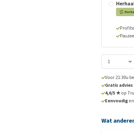
Herhaal
Herh
Profite
Pauzee
Voor 21:30u b
Gratis advies
4,6/5 ★
op Tru
Eenvoudig
e
Wat andere