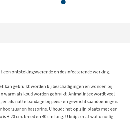
t een ontstekingswerende en desinfecterende werking.
et kan gebruikt worden bij beschadigingen en wonden bij
en warm als koud worden gebruikt. Animalintex wordt veel
, en als natte bandage bij pees- en gewrichtsaandoeningen.
r boorzuur en bassorine. U houdt het op zijn plaats met een
is ± 20 cm. breed en 40 cm lang. U knipt er af wat u nodig