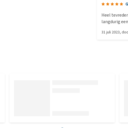
G
Heel tevreden 
langdurig een
31 juli 2023
, do