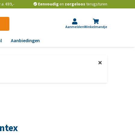
a. €89,-
Eenvoudig
en
zorgeloos
terugsturen
Aanmelden
Winkelmandje
l
Aanbiedingen
ndoeningen
gst, gedrag en stress
aas, nier, lever en hart
wrichten, beweging en
D
id, jeuk en vacht
chtwegen en keel
ntex
ag, darmen en diarree