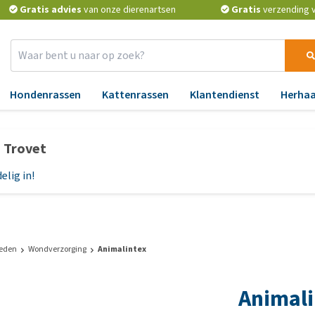
Gratis advies
van onze dierenartsen
Gratis
verzending v.
Hondenrassen
Kattenrassen
Klantendienst
Herhaa
Benodigdheden
Apotheek
Aa
p Trovet
Verkoeling
Vlooien en teken
An
elig in!
Verzorging
Ontworming
Bl
Reflectie en verlichting
Medicijnen en
Ge
supplementen
H
Manden en kussens
Vitamines en mineralen
Hu
voer
Speelgoed
eden
Wondverzorging
Animalintex
Probiotica en weerstand
Lu
cks
Halsbanden, leibanden,
Animali
tuigjes
BARF
Ma
voer