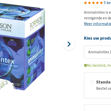
Voer- en drinkbakken
Medische benodigdheden
Ni
er
5 b
Bekijk alles
Bench
Ou
nvoer
Animalintex is
Op reis en onderweg
Ov
reinigende en d
r
Meer informati
Puppy benodigdheden
Sp
Bekijk alles
Vr
Kies uw produ
Be
Animalintex 
Nu besteld, m
Standaa
Bestel u