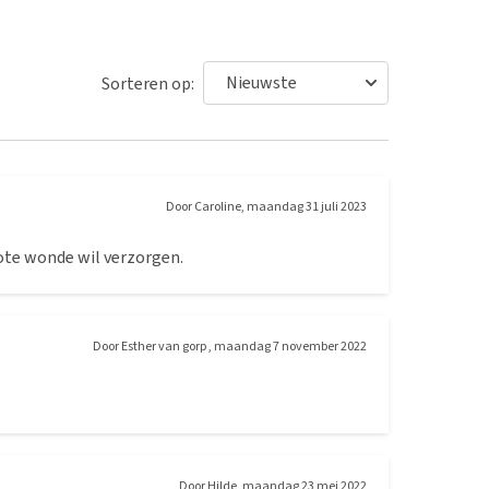
Sorteren op:
Door
Caroline
,
maandag 31 juli 2023
rote wonde wil verzorgen.
Door
Esther van gorp
,
maandag 7 november 2022
Door
Hilde
,
maandag 23 mei 2022