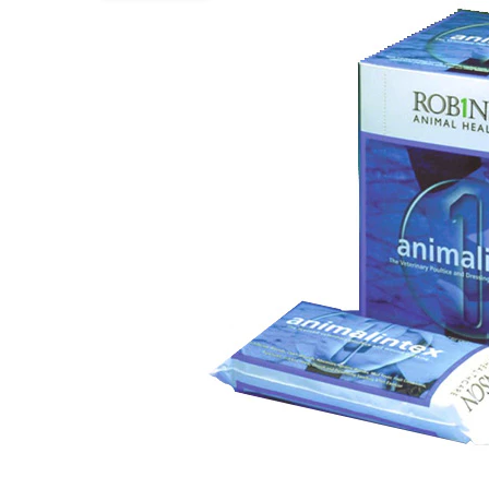
Hypoallergeen vo
Biologisch honde
Vegan hondenvoe
Snacks
Bekijk alles