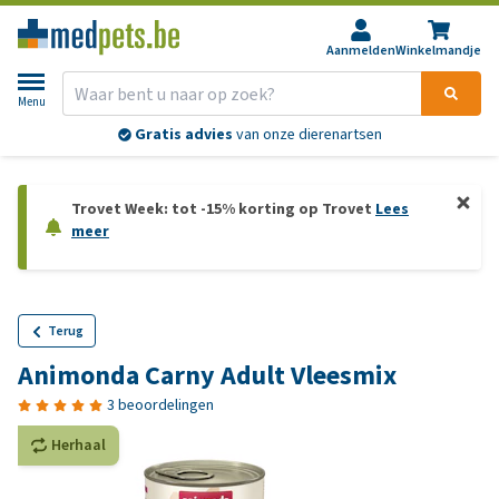
Aanmelden
Winkelmandje
Menu
Gratis advies
van onze dierenartsen
Trovet Week: tot -15% korting op Trovet
Lees
meer
Terug
Animonda Carny Adult Vleesmix
3 beoordelingen
Herhaal