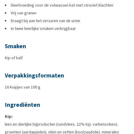
Dieetvoeding voor de volwassen kat met struviet klachten
Vrij van granen
Draagt bij aan het verzuren van de urine
In twee heerlijke smaken verkrijgbaar
Smaken
Kip of kalf
Verpakkingsformaten
16 Kuipjes van 100 g
Ingrediënten
Kip:
lees en dierlijke bijproducten (rundvlees. 22% kip. varkensvlees).
groenten (aardappelen). oliën en vetten (koolzaadolie). mineralen.