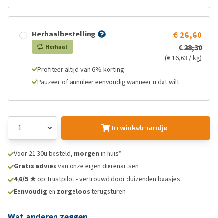
Herhaalbestelling
€ 26,60
€ 28,30
Herhaal
(€ 16,63 / kg)
Profiteer altijd van 6% korting
Pauzeer of annuleer eenvoudig wanneer u dat wilt
In winkelmandje
Voor 21:30u besteld,
morgen
in huis*
Gratis advies
van onze eigen dierenartsen
4,6/5 ★
op Trustpilot - vertrouwd door duizenden baasjes
Eenvoudig
en
zorgeloos
terugsturen
Wat anderen zeggen