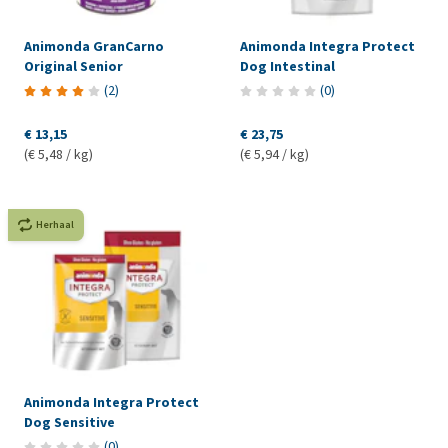
Animonda GranCarno
Animonda Integra Protect
Original Senior
Dog Intestinal
(
2
)
(
0
)
€ 13,15
€ 23,75
(€ 5,48 / kg)
(€ 5,94 / kg)
Herhaal
Animonda Integra Protect
Dog Sensitive
(
0
)