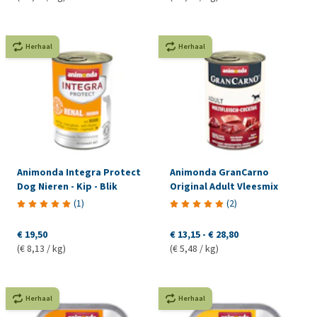
Herhaal
Herhaal
Animonda Integra Protect
Animonda GranCarno
Dog Nieren - Kip - Blik
Original Adult Vleesmix
(
1
)
(
2
)
€ 19,50
€ 13,15
-
€ 28,80
(€ 8,13 / kg)
(€ 5,48 / kg)
Herhaal
Herhaal