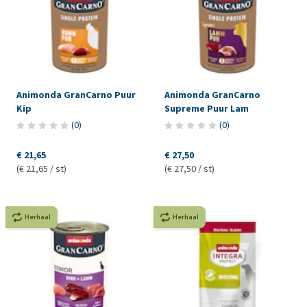
Animonda GranCarno Puur
Animonda GranCarno
Kip
Supreme Puur Lam
(
0
)
(
0
)
€ 21,65
€ 27,50
(€ 21,65 / st)
(€ 27,50 / st)
Herhaal
Herhaal