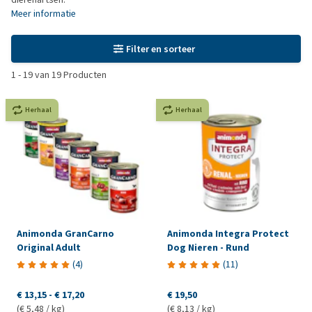
Meer informatie
Filter en sorteer
1
-
19
van
19
Producten
Herhaal
Herhaal
Animonda GranCarno
Animonda Integra Protect
Original Adult
Dog Nieren - Rund
(
4
)
(
11
)
€ 13,15
-
€ 17,20
€ 19,50
(€ 5,48 / kg)
(€ 8,13 / kg)