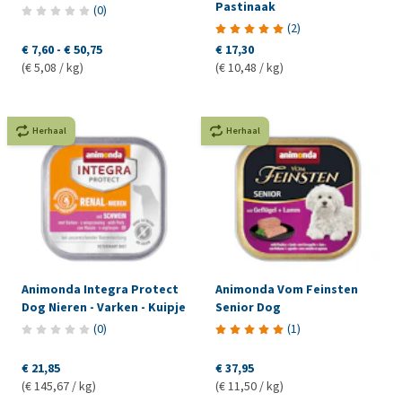
Pastinaak
(
0
)
(
2
)
€ 7,60
-
€ 50,75
€ 17,30
(€ 5,08 / kg)
(€ 10,48 / kg)
Herhaal
Herhaal
Animonda Integra Protect
Animonda Vom Feinsten
Dog Nieren - Varken - Kuipje
Senior Dog
(
0
)
(
1
)
€ 21,85
€ 37,95
(€ 145,67 / kg)
(€ 11,50 / kg)