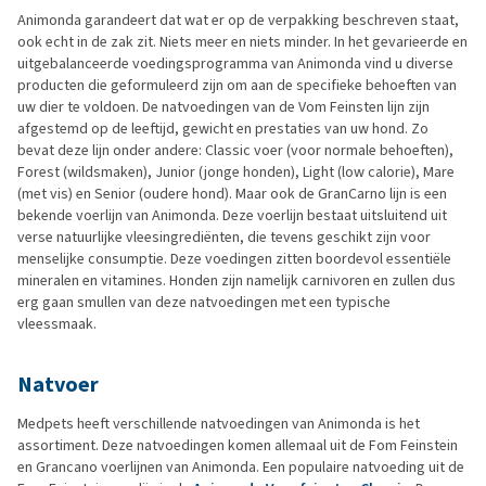
Animonda garandeert dat wat er op de verpakking beschreven staat,
ook echt in de zak zit. Niets meer en niets minder. In het gevarieerde en
uitgebalanceerde voedingsprogramma van Animonda vind u diverse
producten die geformuleerd zijn om aan de specifieke behoeften van
uw dier te voldoen. De natvoedingen van de Vom Feinsten lijn zijn
afgestemd op de leeftijd, gewicht en prestaties van uw hond. Zo
bevat deze lijn onder andere: Classic voer (voor normale behoeften),
Forest (wildsmaken), Junior (jonge honden), Light (low calorie), Mare
(met vis) en Senior (oudere hond). Maar ook de GranCarno lijn is een
bekende voerlijn van Animonda. Deze voerlijn bestaat uitsluitend uit
verse natuurlijke vleesingrediënten, die tevens geschikt zijn voor
menselijke consumptie. Deze voedingen zitten boordevol essentiële
mineralen en vitamines. Honden zijn namelijk carnivoren en zullen dus
erg gaan smullen van deze natvoedingen met een typische
vleessmaak.
Natvoer
Medpets heeft verschillende natvoedingen van Animonda is het
assortiment. Deze natvoedingen komen allemaal uit de Fom Feinstein
en Grancano voerlijnen van Animonda. Een populaire natvoeding uit de