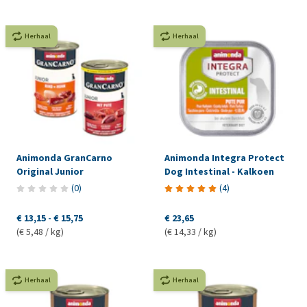
Herhaal
Herhaal
Animonda GranCarno
Animonda Integra Protect
Original Junior
Dog Intestinal - Kalkoen
(
0
)
(
4
)
€ 13,15
-
€ 15,75
€ 23,65
(€ 5,48 / kg)
(€ 14,33 / kg)
Herhaal
Herhaal