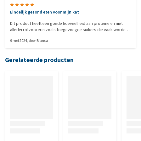
Eindelijk gezond eten voor mijn kat
Dit product heeft een goede hoeveelheid aan proteine en niet
allerlei rotzooi erin zoals toegevoegde suikers die vaak worden
toegevoegd. Eindelijk een gezonde voeding gevonden voor mijn
9 mei 2024
, door
Bianca
kat.
Gerelateerde producten