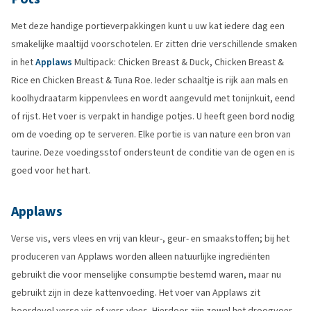
Met deze handige portieverpakkingen kunt u uw kat iedere dag een
smakelijke maaltijd voorschotelen. Er zitten drie verschillende smaken
in het
Applaws
Multipack: Chicken Breast & Duck, Chicken Breast &
Rice en Chicken Breast & Tuna Roe. Ieder schaaltje is rijk aan mals en
koolhydraatarm kippenvlees en wordt aangevuld met tonijnkuit, eend
of rijst. Het voer is verpakt in handige potjes. U heeft geen bord nodig
om de voeding op te serveren. Elke portie is van nature een bron van
taurine. Deze voedingsstof ondersteunt de conditie van de ogen en is
goed voor het hart.
Applaws
Verse vis, vers vlees en vrij van kleur-, geur- en smaakstoffen; bij het
produceren van Applaws worden alleen natuurlijke ingrediënten
gebruikt die voor menselijke consumptie bestemd waren, maar nu
gebruikt zijn in deze kattenvoeding. Het voer van Applaws zit
boordevol verse vis of vers vlees. Hierdoor zijn zowel het droogvoer