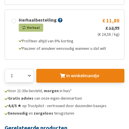
Herhaalbestelling
€ 11,80
€ 12,55
Herhaal
(€ 24,58 / kg)
Profiteer altijd van 6% korting
Pauzeer of annuleer eenvoudig wanneer u dat wilt
In winkelmandje
Voor 21:30u besteld,
morgen
in huis*
Gratis advies
van onze eigen dierenartsen
4,6/5 ★
op Trustpilot - vertrouwd door duizenden baasjes
Eenvoudig
en
zorgeloos
terugsturen
Gerelateerde producten