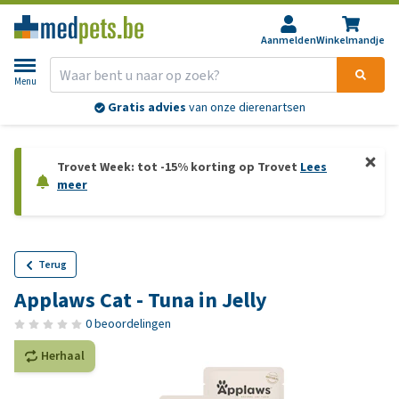
Aanmelden
Winkelmandje
Menu
Gratis advies
van onze dierenartsen
Trovet Week: tot -15% korting op Trovet
Lees
meer
Terug
Applaws Cat - Tuna in Jelly
0 beoordelingen
Herhaal