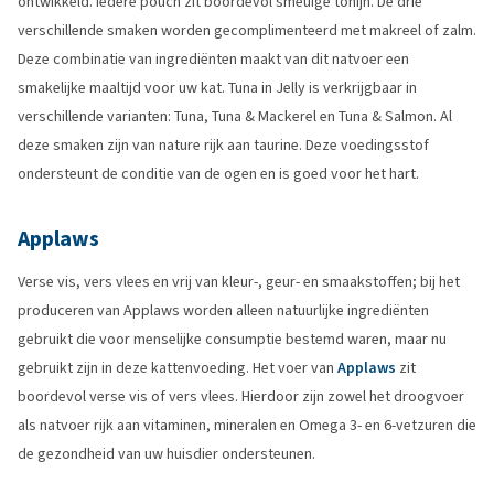
ontwikkeld. Iedere pouch zit boordevol smeuïge tonijn. De drie
verschillende smaken worden gecomplimenteerd met makreel of zalm.
Deze combinatie van ingrediënten maakt van dit natvoer een
smakelijke maaltijd voor uw kat. Tuna in Jelly is verkrijgbaar in
verschillende varianten: Tuna, Tuna & Mackerel en Tuna & Salmon. Al
deze smaken zijn van nature rijk aan taurine. Deze voedingsstof
ondersteunt de conditie van de ogen en is goed voor het hart.
Applaws
Verse vis, vers vlees en vrij van kleur-, geur- en smaakstoffen; bij het
produceren van Applaws worden alleen natuurlijke ingrediënten
gebruikt die voor menselijke consumptie bestemd waren, maar nu
gebruikt zijn in deze kattenvoeding. Het voer van
Applaws
zit
boordevol verse vis of vers vlees. Hierdoor zijn zowel het droogvoer
als natvoer rijk aan vitaminen, mineralen en Omega 3- en 6-vetzuren die
de gezondheid van uw huisdier ondersteunen.