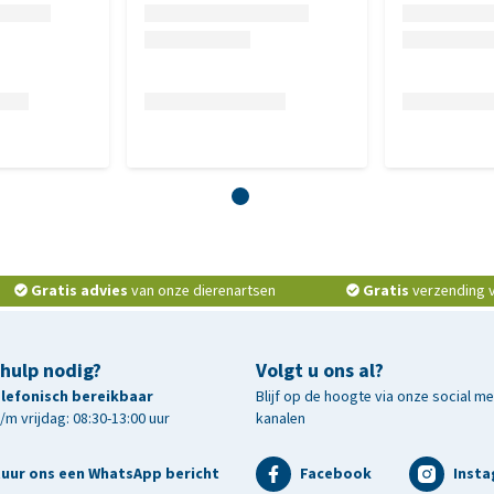
Gratis advies
van onze dierenartsen
Gratis
verzending v.
 hulp nodig?
Volgt u ons al?
telefonisch bereikbaar
Blijf op de hoogte via onze social m
m vrijdag: 08:30-13:00 uur
kanalen
tuur ons een WhatsApp bericht
Facebook
Inst