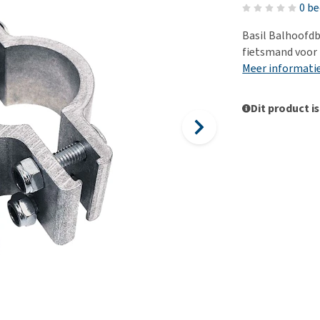
Voer- en drinkbakken
Medische benodigdheden
Ni
er
0 b
Bekijk alles
Bench
Ou
nvoer
Basil Balhoofdb
Op reis en onderweg
Ov
fietsmand voor 
r
Meer informati
Puppy benodigdheden
Sp
Bekijk alles
Vr
Dit product is
Be