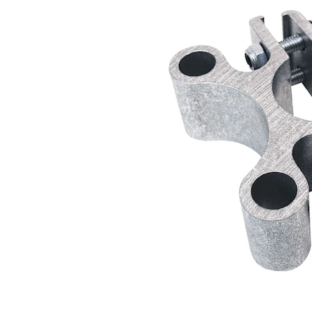
Hypoallergeen vo
Biologisch honde
Vegan hondenvoe
Snacks
Bekijk alles