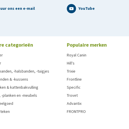
uur ons een e-mail
YouTube
re categorieën
Populaire merken
er
Royal Canin
r
Hill's
anden, -halsbanden, -tuigjes
Trixie
nden & -kussens
Frontline
ken & kattenbakvulling
Specific
 -planken en -meubels
Trovet
eelgoed
Advantix
 teken
FRONTPRO