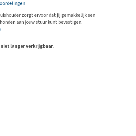
erproblemen
eoordelingen
derdom en dementie
uishouder zorgt ervoor dat jij gemakkelijk een
ergewicht en conditie
honden aan jouw stuur kunt bevestigen.
e
ieren, pezen en botten
uchtbaarheid
 niet langer verkrijgbaar.
kijk alles