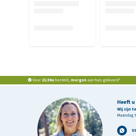
Voor
21:30u
besteld,
morgen
aan huis geleverd*
Heeft u
Wij zijn 
Maandag t/
S