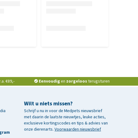
a. €89,-
Eenvoudig
en
zorgeloos
terugsturen
Wilt u niets missen?
edia
Schrijf u nu in voor de Medpets nieuwsbrief
met daarin de laatste nieuwtjes, leuke acties,
exclusieve kortingscodes en tips & advies van
onze dierenarts.
Voorwaarden nieuwsbrief
agram