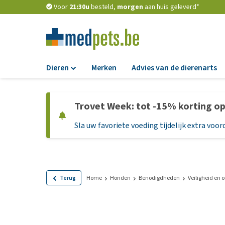
Voor
21:30u
besteld,
morgen
aan huis geleverd*
Dieren
Merken
Advies van de dierenarts
Voer
Trovet Week: tot -15% korting o
Hondenbrokken
Sla uw favoriete voeding tijdelijk extra voord
Natvoer
Dieetvoer
Standaardvoer
Graanvrij honden
Terug
Home
Honden
Benodigdheden
Veiligheid en
Puppyvoer en sna
Glutenvrij honden