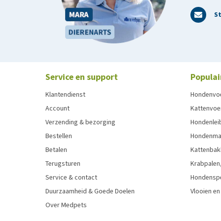
St
Service en support
Populai
Klantendienst
Hondenvo
Account
Kattenvoe
Verzending & bezorging
Hondenleib
Bestellen
Hondenma
Betalen
Kattenbak
Terugsturen
Krabpalen,
Service & contact
Hondensp
Duurzaamheid & Goede Doelen
Vlooien en
Over Medpets