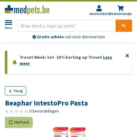
Aanmelden
Winkelmandje
Menu
Gratis advies
van onze dierenartsen
Trovet Week: tot -15% korting op Trovet
Lees
meer
Terug
Beaphar IntestoPro Pasta
0 beoordelingen
Herhaal