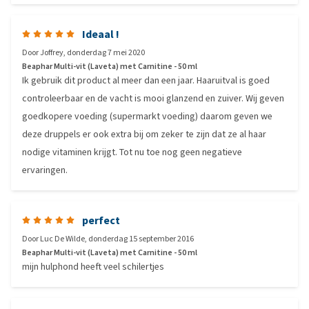
Ideaal !
Door
Joffrey
,
donderdag 7 mei 2020
Beaphar Multi-vit (Laveta) met Carnitine - 50 ml
Ik gebruik dit product al meer dan een jaar. Haaruitval is goed
controleerbaar en de vacht is mooi glanzend en zuiver. Wij geven
goedkopere voeding (supermarkt voeding) daarom geven we
deze druppels er ook extra bij om zeker te zijn dat ze al haar
nodige vitaminen krijgt. Tot nu toe nog geen negatieve
ervaringen.
perfect
Door
Luc De Wilde
,
donderdag 15 september 2016
Beaphar Multi-vit (Laveta) met Carnitine - 50 ml
mijn hulphond heeft veel schilertjes