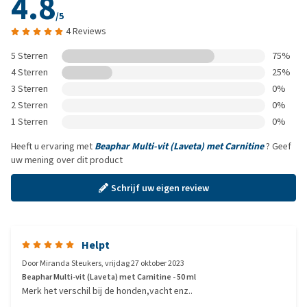
4.8
/5
4 Reviews
5 Sterren
75%
4 Sterren
25%
3 Sterren
0%
2 Sterren
0%
1 Sterren
0%
Heeft u ervaring met
Beaphar Multi-vit (Laveta) met Carnitine
? Geef
uw mening over dit product
Schrijf uw eigen review
Helpt
Door
Miranda Steukers
,
vrijdag 27 oktober 2023
Beaphar Multi-vit (Laveta) met Carnitine - 50 ml
Merk het verschil bij de honden,vacht enz..