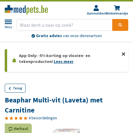
Aanmelden
Winkelmandje
Menu
Gratis advies
van onze dierenartsen
App Only: -5% korting op vlooien- en
tekenproducten!
Lees meer
Terug
Beaphar Multi-vit (Laveta) met
Carnitine
4 beoordelingen
Herhaal