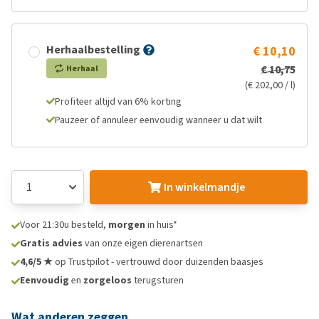
Herhaalbestelling
€ 10,10
€ 10,75
Herhaal
(€ 202,00 / l)
Profiteer altijd van 6% korting
Pauzeer of annuleer eenvoudig wanneer u dat wilt
In winkelmandje
Voor 21:30u besteld,
morgen
in huis*
Gratis advies
van onze eigen dierenartsen
4,6/5 ★
op Trustpilot - vertrouwd door duizenden baasjes
Eenvoudig
en
zorgeloos
terugsturen
Wat anderen zeggen