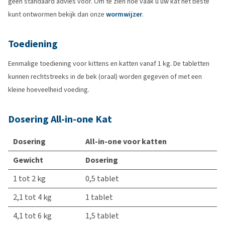
geen standaard advies voor. Om te zien hoe vaak u uw kat het beste
kunt ontwormen bekijk dan onze
wormwijzer
.
Toediening
Eenmalige toediening voor kittens en katten vanaf 1 kg. De tabletten
kunnen rechtstreeks in de bek (oraal) worden gegeven of met een
kleine hoeveelheid voeding.
Dosering All-in-one Kat
Dosering
All-in-one voor katten
Gewicht
Dosering
1 tot 2 kg
0,5 tablet
2,1 tot 4 kg
1 tablet
4,1 tot 6 kg
1,5 tablet