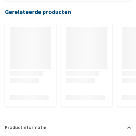
Bertie besteld. Hopelijk komt Millie the mouse binnenkort terug
beschikbaar, dan is het stel compleet.
Gerelateerde producten
Productinformatie