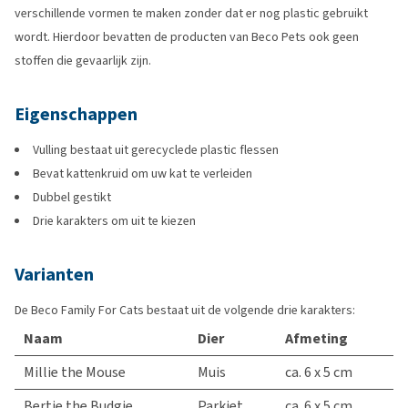
verschillende vormen te maken zonder dat er nog plastic gebruikt
wordt. Hierdoor bevatten de producten van Beco Pets ook geen
stoffen die gevaarlijk zijn.
Eigenschappen
Vulling bestaat uit gerecyclede plastic flessen
Bevat kattenkruid om uw kat te verleiden
Dubbel gestikt
Drie karakters om uit te kiezen
Varianten
De Beco Family For Cats bestaat uit de volgende drie karakters:
Naam
Dier
Afmeting
Millie the Mouse
Muis
ca. 6 x 5 cm
Bertie the Budgie
Parkiet
ca. 6 x 5 cm