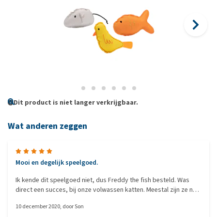
Dit product is niet langer verkrijgbaar.
Wat anderen zeggen
Mooi en degelijk speelgoed.
Ik kende dit speelgoed niet, dus Freddy the fish besteld. Was
direct een succes, bij onze volwassen katten. Meestal zijn ze na
een paar dagen hun speelgoed beu, en word er niet meer naar
10 december 2020
, door
Son
omgekeken. Maar met Freddy, spelen ze dagelijks. Dus nu ook