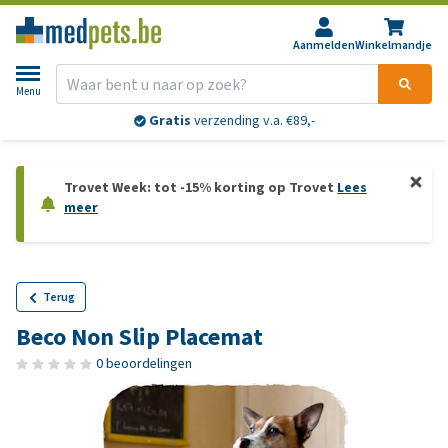
Aanmelden
Winkelmandje
Menu
Gratis
verzending v.a. €89,-
Trovet Week: tot -15% korting op Trovet
Lees
meer
Terug
Beco Non Slip Placemat
0 beoordelingen