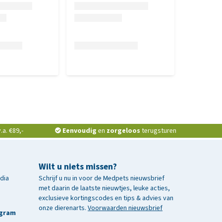
a. €89,-
Eenvoudig
en
zorgeloos
terugsturen
Wilt u niets missen?
edia
Schrijf u nu in voor de Medpets nieuwsbrief
met daarin de laatste nieuwtjes, leuke acties,
exclusieve kortingscodes en tips & advies van
onze dierenarts.
Voorwaarden nieuwsbrief
agram