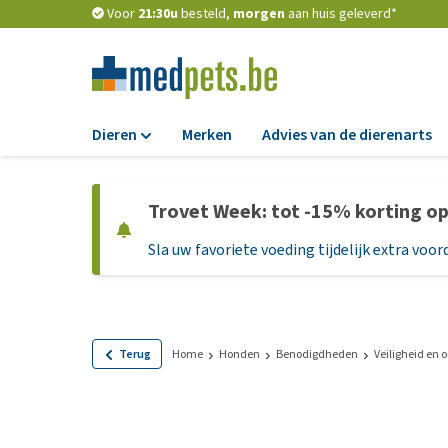
Voor
21:30u
besteld,
morgen
aan huis geleverd*
Dieren
Merken
Advies van de dierenarts
Voer
Trovet Week: tot -15% korting o
Hondenbrokken
Sla uw favoriete voeding tijdelijk extra voord
Natvoer
Dieetvoer
Standaardvoer
Graanvrij honden
Terug
Home
Honden
Benodigdheden
Veiligheid en
Puppyvoer en sna
Glutenvrij honden