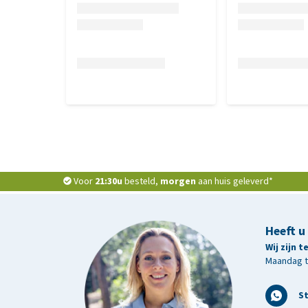
Voor
21:30u
besteld,
morgen
aan huis geleverd*
Heeft u
Wij zijn 
Maandag t/
S