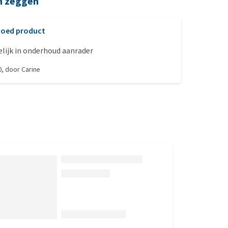
n zeggen
oed product
lijk in onderhoud aanrader
0
, door
Carine