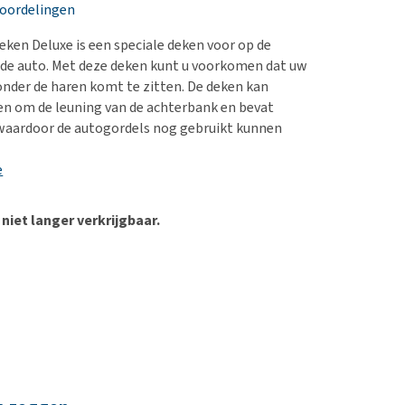
erproblemen
eoordelingen
derdom en dementie
ken Deluxe is een speciale deken voor op de
ergewicht en conditie
de auto. Met deze deken kunt u voorkomen dat uw
nder de haren komt te zitten. De deken kan
ieren, pezen en botten
n om de leuning van de achterbank en bevat
uchtbaarheid
 waardoor de autogordels nog gebruikt kunnen
kijk alles
e
 niet langer verkrijgbaar.