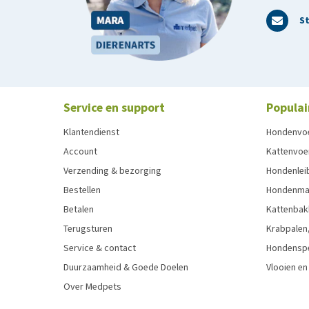
St
Service en support
Populai
Klantendienst
Hondenvo
Account
Kattenvoe
Verzending & bezorging
Hondenleib
Bestellen
Hondenma
Betalen
Kattenbak
Terugsturen
Krabpalen,
Service & contact
Hondensp
Duurzaamheid & Goede Doelen
Vlooien en
Over Medpets