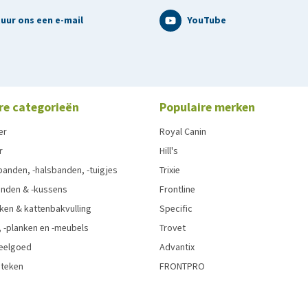
uur ons een e-mail
YouTube
re categorieën
Populaire merken
er
Royal Canin
r
Hill's
anden, -halsbanden, -tuigjes
Trixie
nden & -kussens
Frontline
ken & kattenbakvulling
Specific
 -planken en -meubels
Trovet
eelgoed
Advantix
 teken
FRONTPRO