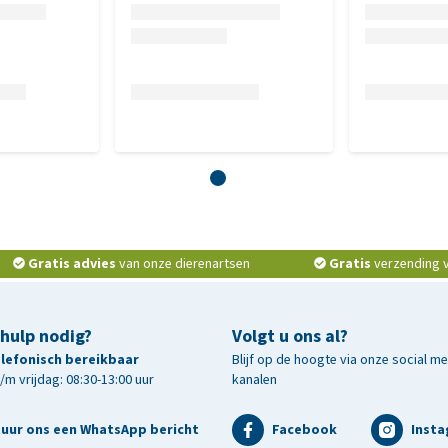
Gratis advies
van onze dierenartsen
Gratis
verzending v.
 hulp nodig?
Volgt u ons al?
telefonisch bereikbaar
Blijf op de hoogte via onze social m
m vrijdag: 08:30-13:00 uur
kanalen
tuur ons een WhatsApp bericht
Facebook
Inst