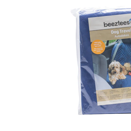
Hypoallergeen vo
Biologisch honde
Vegan hondenvoe
Snacks
Bekijk alles