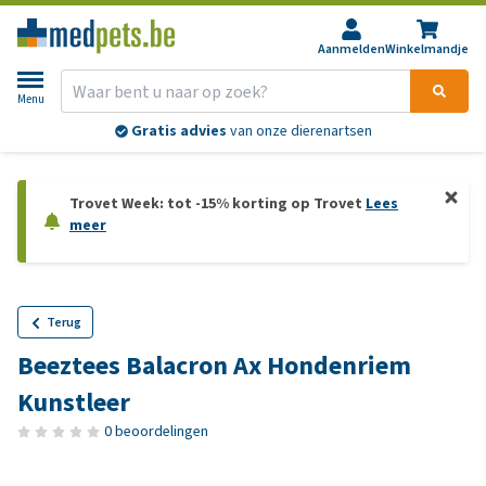
Aanmelden
Winkelmandje
Menu
Gratis advies
van onze dierenartsen
Trovet Week: tot -15% korting op Trovet
Lees
meer
Terug
Beeztees Balacron Ax Hondenriem
Kunstleer
0 beoordelingen