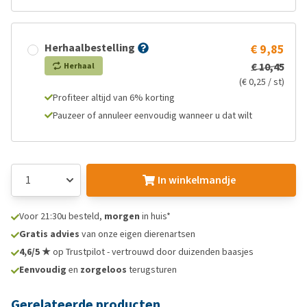
Herhaalbestelling
€ 9,85
€ 10,45
Herhaal
(€ 0,25 / st)
Profiteer altijd van 6% korting
Pauzeer of annuleer eenvoudig wanneer u dat wilt
In winkelmandje
Voor 21:30u besteld,
morgen
in huis*
Gratis advies
van onze eigen dierenartsen
4,6/5 ★
op Trustpilot - vertrouwd door duizenden baasjes
Eenvoudig
en
zorgeloos
terugsturen
Gerelateerde producten