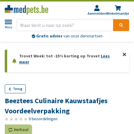
Aanmelden
Winkelmandje
Menu
Gratis advies
van onze dierenartsen
Trovet Week: tot -15% korting op Trovet
Lees
meer
Terug
Beeztees Culinaire Kauwstaafjes
Voordeelverpakking
0 beoordelingen
Herhaal