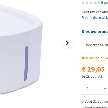
Voer- en drinkbakken
Medische benodigdheden
Ni
er
0 b
Bekijk alles
Bench
Ou
nvoer
Geef uw kat alt
Op reis en onderweg
Ov
Meer informati
r
Puppy benodigdheden
Sp
Kies uw produ
Bekijk alles
Vr
Be
Beeztees Drin
Nu besteld, 14
€ 29,05
(€ 29,05 / st)
Voor 21:30u b
Gratis advies