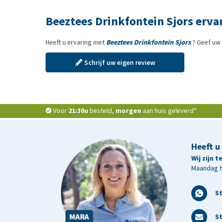
Beeztees Drinkfontein Sjors erva
Heeft u ervaring met
Beeztees Drinkfontein Sjors
? Geef uw 
Schrijf uw eigen review
Voor
21:30u
besteld,
morgen
aan huis geleverd*
Heeft u
Wij zijn 
Maandag t/
S
St