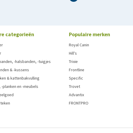
re categorieën
Populaire merken
er
Royal Canin
r
Hill's
anden, -halsbanden, -tuigjes
Trixie
nden & -kussens
Frontline
ken & kattenbakvulling
Specific
 -planken en -meubels
Trovet
eelgoed
Advantix
 teken
FRONTPRO