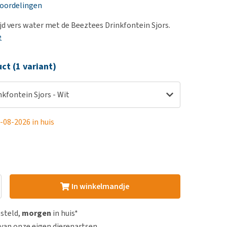
erproblemen
eoordelingen
derdom en dementie
ijd vers water met de Beeztees Drinkfontein Sjors.
ergewicht en conditie
e
ieren, pezen en botten
ct (1 variant)
uchtbaarheid
kijk alles
kfontein Sjors - Wit
-08-2026 in huis
In winkelmandje
esteld,
morgen
in huis*
van onze eigen dierenartsen