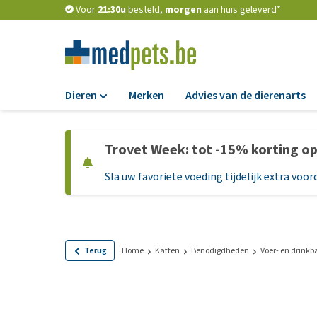
Voor
21:30u
besteld,
morgen
aan huis geleverd*
Dieren
Merken
Advies van de dierenarts
Voer
Trovet Week: tot -15% korting o
Hondenbrokken
Sla uw favoriete voeding tijdelijk extra voord
Natvoer
Dieetvoer
Standaardvoer
Graanvrij honden
Terug
Home
Katten
Benodigdheden
Voer- en drink
Puppyvoer en sna
Glutenvrij honden