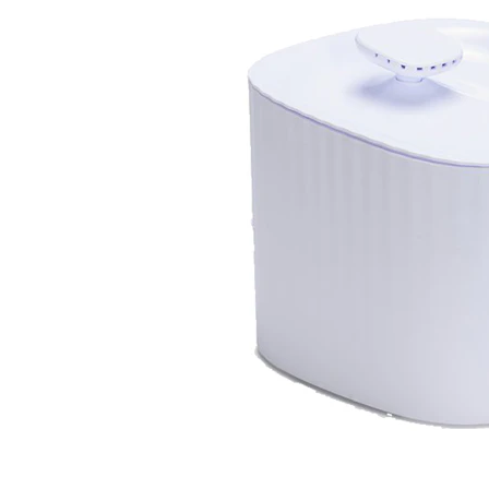
Hypoallergeen vo
Biologisch honde
Vegan hondenvoe
Snacks
Bekijk alles