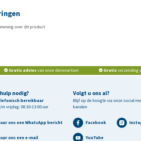
ringen
mening over dit product
Gratis advies
van onze dierenartsen
Gratis
verzending v.
 hulp nodig?
Volgt u ons al?
telefonisch bereikbaar
Blijf op de hoogte via onze social m
m vrijdag: 08:30-13:00 uur
kanalen
tuur ons een WhatsApp bericht
Facebook
Inst
uur ons een e-mail
YouTube