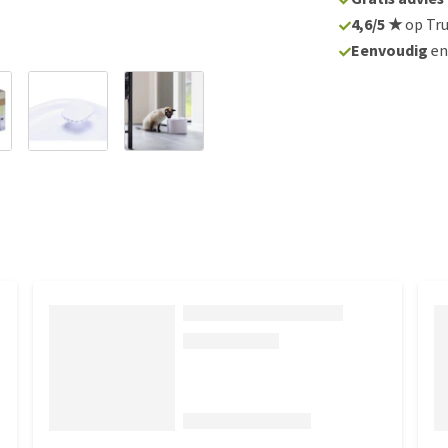
4,6/5 ★
op Tru
Eenvoudig
e