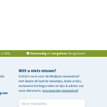
a. €89,-
Eenvoudig
en
zorgeloos
terugsturen
Wilt u niets missen?
edia
Schrijf u nu in voor de Medpets nieuwsbrief
met daarin de laatste nieuwtjes, leuke acties,
exclusieve kortingscodes en tips & advies van
onze dierenarts.
Voorwaarden nieuwsbrief
agram