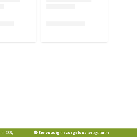
a. €89,-
Eenvoudig
en
zorgeloos
terugsturen