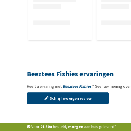
Beeztees Fishies ervaringen
Heeft u ervaring met
Beeztees Fishies
? Geef uw mening over
Schrijf uw eigen review
Voor
21:30u
besteld,
morgen
aan huis geleverd*