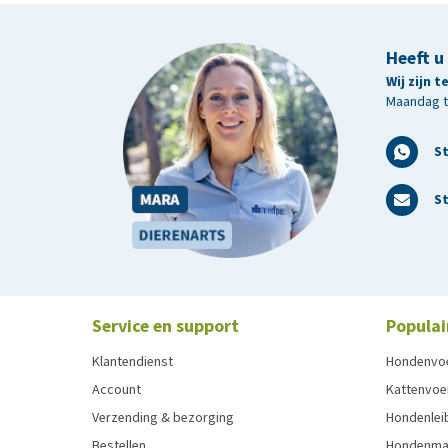
Heeft u
Wij zijn 
Maandag t/
S
St
Service en support
Populai
Klantendienst
Hondenvo
Account
Kattenvoe
Verzending & bezorging
Hondenleib
Bestellen
Hondenma