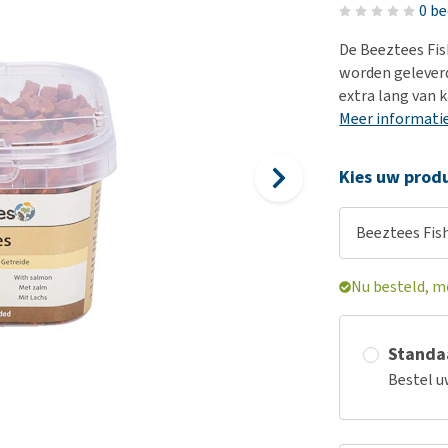
Voer- en drinkbakken
Medische benodigdheden
Ni
er
0 b
Bekijk alles
Bench
Ou
nvoer
De Beeztees Fish
Op reis en onderweg
Ov
worden geleverd
r
extra lang van 
Puppy benodigdheden
Sp
Meer informati
Bekijk alles
Vr
Be
Kies uw produ
Beeztees Fish
Nu besteld, m
Standaa
Bestel u