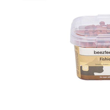
Hypoallergeen vo
Biologisch honde
Vegan hondenvoe
Snacks
Bekijk alles