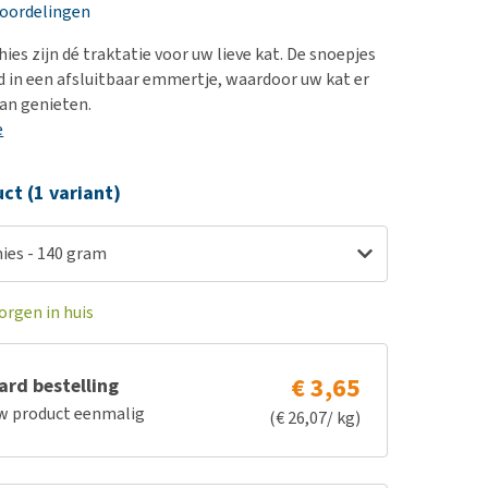
erproblemen
eoordelingen
derdom en dementie
ies zijn dé traktatie voor uw lieve kat. De snoepjes
ergewicht en conditie
 in een afsluitbaar emmertje, waardoor uw kat er
kan genieten.
ieren, pezen en botten
e
uchtbaarheid
kijk alles
ct (1 variant)
ies - 140 gram
orgen in huis
€ 3,65
rd bestelling
w product eenmalig
(€ 26,07/ kg)