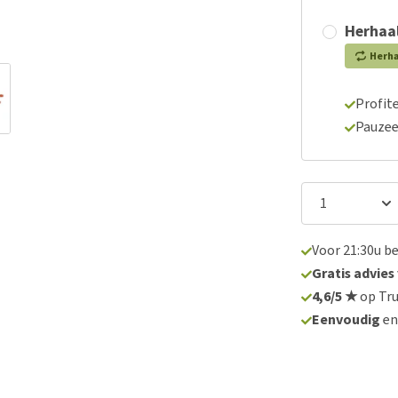
Herhaal
Herh
Profite
Pauzee
Voor 21:30u b
Gratis advies
4,6/5 ★
op Tru
Eenvoudig
e