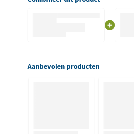
140 gram
Geschikt voor
Katten vanaf +/- 1 jaar
Samenstelling
Aanbevolen producten
45% granen, Vlees en dierlijke bijproducten, plantaa
oliën en vetten, gisten, plantaardig eiwit extract