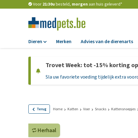
Voor
21:30u
besteld,
morgen
aan huis geleverd*
Dieren
Merken
Advies van de dierenarts
Voer
Trovet Week: tot -15% korting o
Hondenbrokken
Sla uw favoriete voeding tijdelijk extra voord
Natvoer
Dieetvoer
Standaardvoer
Graanvrij honden
Terug
Home
Katten
Voer
Snacks
Kattensnoepjes
Puppyvoer en sna
Herhaal
Glutenvrij honden