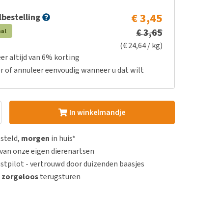
€ 3,45
bestelling
€ 3,65
aal
(€ 24,64 / kg)
er altijd van 6% korting
r of annuleer eenvoudig wanneer u dat wilt
In winkelmandje
esteld,
morgen
in huis*
van onze eigen dierenartsen
stpilot - vertrouwd door duizenden baasjes
n
zorgeloos
terugsturen