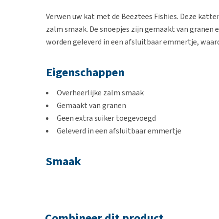
Verwen uw kat met de Beeztees Fishies. Deze katten
zalm smaak. De snoepjes zijn gemaakt van granen en
worden geleverd in een afsluitbaar emmertje, waard
Eigenschappen
Overheerlijke zalm smaak
Gemaakt van granen
Geen extra suiker toegevoegd
Geleverd in een afsluitbaar emmertje
Smaak
Zalm
Inhoud
Combineer dit product