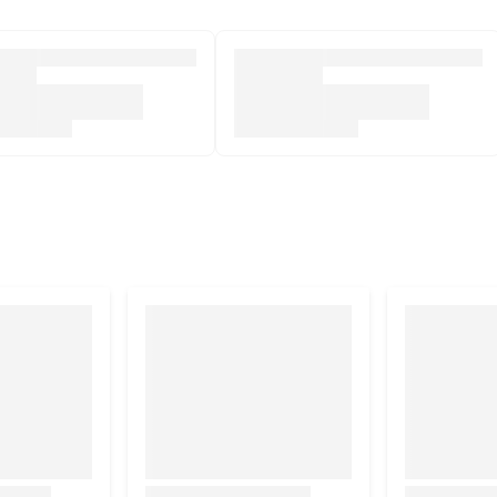
rdige bijproducten, vis en vis bijproducten (min 4% zalm),
en. Toevoegingsmiddelen: Conserveermiddel, kleurstof