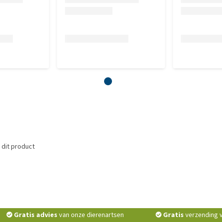
 dit product
Gratis advies
van onze dierenartsen
Gratis
verzending v.