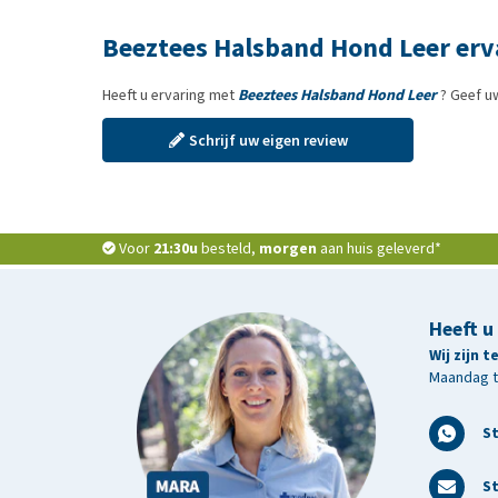
Beeztees Halsband Hond Leer erv
Heeft u ervaring met
Beeztees Halsband Hond Leer
? Geef u
Schrijf uw eigen review
Voor
21:30u
besteld,
morgen
aan huis geleverd*
Heeft u
Wij zijn 
Maandag t/
S
St