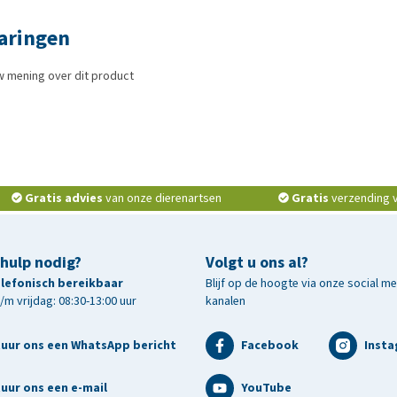
aringen
w mening over dit product
Gratis advies
van onze dierenartsen
Gratis
verzending v.
 hulp nodig?
Volgt u ons al?
telefonisch bereikbaar
Blijf op de hoogte via onze social m
m vrijdag: 08:30-13:00 uur
kanalen
tuur ons een WhatsApp bericht
Facebook
Inst
uur ons een e-mail
YouTube