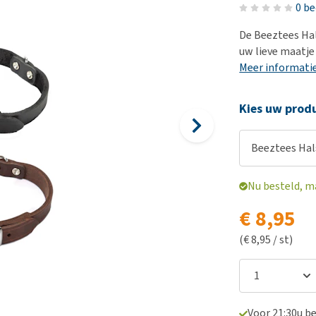
Voer- en drinkbakken
Medische benodigdheden
Ni
er
0 b
Bekijk alles
Bench
Ou
nvoer
De Beeztees Hal
Op reis en onderweg
Ov
uw lieve maatje 
r
Meer informati
Puppy benodigdheden
Sp
Bekijk alles
Vr
Kies uw produ
Be
Beeztees Hal
Nu besteld, m
€ 8,95
(€ 8,95 / st)
Voor 21:30u b