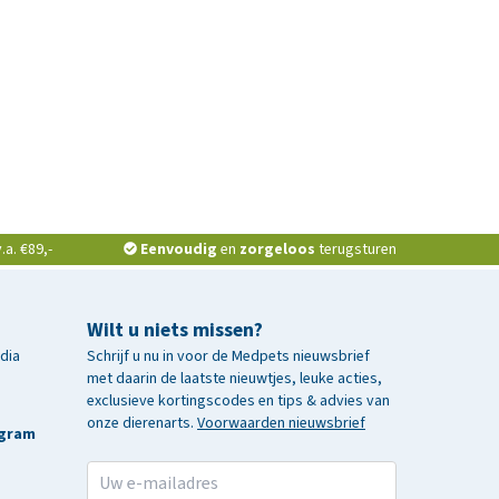
a. €89,-
Eenvoudig
en
zorgeloos
terugsturen
Wilt u niets missen?
edia
Schrijf u nu in voor de Medpets nieuwsbrief
met daarin de laatste nieuwtjes, leuke acties,
exclusieve kortingscodes en tips & advies van
onze dierenarts.
Voorwaarden nieuwsbrief
agram