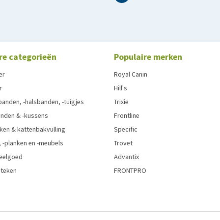
re categorieën
Populaire merken
er
Royal Canin
r
Hill's
anden, -halsbanden, -tuigjes
Trixie
nden & -kussens
Frontline
ken & kattenbakvulling
Specific
 -planken en -meubels
Trovet
eelgoed
Advantix
 teken
FRONTPRO