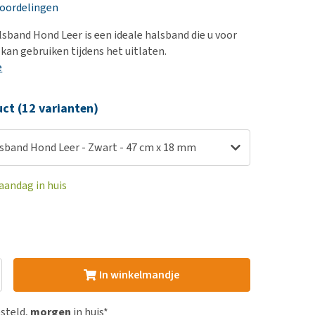
erproblemen
eoordelingen
derdom en dementie
sband Hond Leer is een ideale halsband die u voor
ergewicht en conditie
kan gebruiken tijdens het uitlaten.
e
ieren, pezen en botten
uchtbaarheid
ct (12 varianten)
kijk alles
sband Hond Leer - Zwart - 47 cm x 18 mm
aandag in huis
In winkelmandje
esteld,
morgen
in huis*