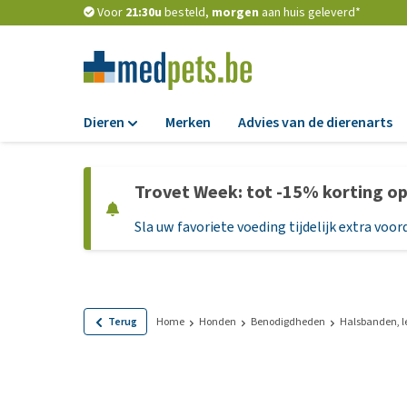
Voor
21:30u
besteld,
morgen
aan huis geleverd*
Dieren
Merken
Advies van de dierenarts
Voer
Trovet Week: tot -15% korting o
Hondenbrokken
Sla uw favoriete voeding tijdelijk extra voord
Natvoer
Dieetvoer
Standaardvoer
Graanvrij honden
Terug
Home
Honden
Benodigdheden
Halsbanden, l
Puppyvoer en sna
Glutenvrij honden