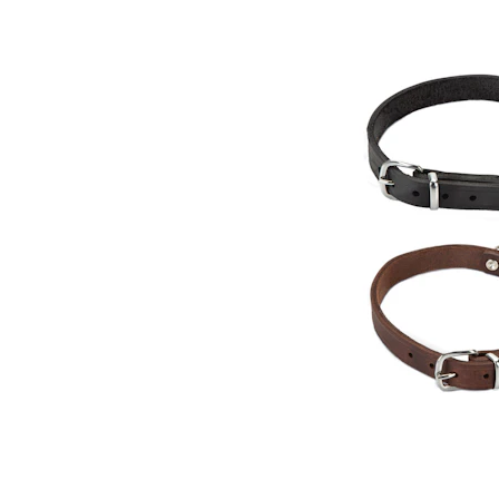
Hypoallergeen vo
Biologisch honde
Vegan hondenvoe
Snacks
Bekijk alles