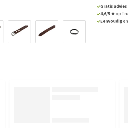
Gratis advies
4,6/5 ★
op Tru
Eenvoudig
e