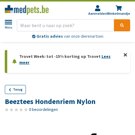
Aanmelden
Winkelmandje
Menu
Gratis advies
van onze dierenartsen
Trovet Week: tot -15% korting op Trovet
Lees
meer
Terug
Beeztees Hondenriem Nylon
0 beoordelingen