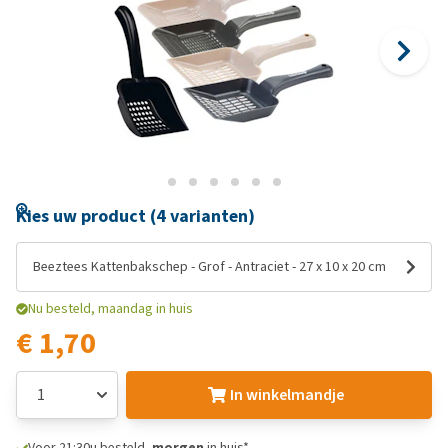
Kies uw product (4 varianten)
Beeztees Kattenbakschep - Grof - Antraciet - 27 x 10 x 20 cm
Nu besteld, maandag in huis
€ 1,70
In winkelmandje
Voor 21:30u besteld,
morgen
in huis*