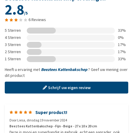
2.8
/5
6 Reviews
5 Sterren
33%
4 Sterren
0%
3 Sterren
17%
2 Sterren
17%
1 Sterren
33%
Heeft u ervaring met
Beeztees Kattenbakschep
? Geef uw mening over
dit product
Schrijf uw eigen review
Super product!
Door
Liesa
,
dinsdag 19 november 2024
Beeztees Kattenbakschep - Fijn - Beige - 27 x 10 x 20 cm
Deze is mooi en superhandig in gebruik, echt een aanrader, ook