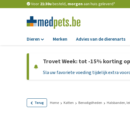
Voor
21:30u
besteld,
morgen
aan huis geleverd*
Dieren
Merken
Advies van de dierenarts
Voer
Trovet Week: tot -15% korting o
Hondenbrokken
Sla uw favoriete voeding tijdelijk extra voord
Natvoer
Dieetvoer
Standaardvoer
Graanvrij honden
Terug
Home
Katten
Benodigdheden
Halsbanden, lei
Puppyvoer en sna
Glutenvrij honden