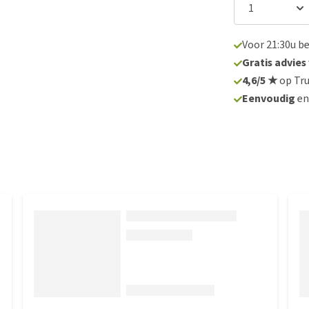
Voor 21:30u b
Gratis advies
4,6/5 ★
op Tru
Eenvoudig
e