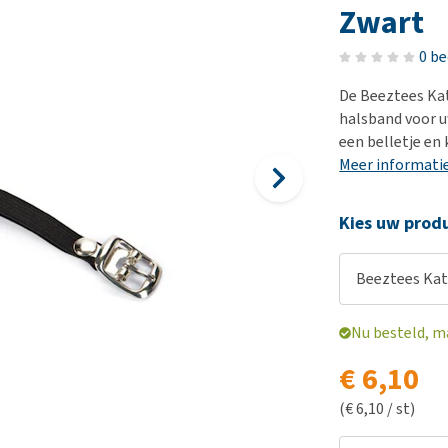
Voer- en drinkbakken
Medische benodigdheden
Ni
er
Zwart
Bekijk alles
Bench
Ou
nvoer
0 b
Op reis en onderweg
Ov
r
De Beeztees Ka
Puppy benodigdheden
Sp
halsband voor u
Bekijk alles
Vr
een belletje en
Meer informati
Be
Kies uw produ
Beeztees Kat
Nu besteld, m
€ 6,10
(€ 6,10 / st)