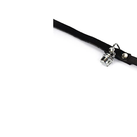
Hypoallergeen vo
Biologisch honde
Vegan hondenvoe
Snacks
Bekijk alles