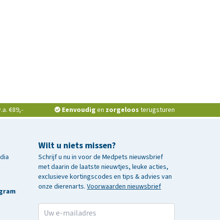
a. €89,-
Eenvoudig
en
zorgeloos
terugsturen
Wilt u niets missen?
edia
Schrijf u nu in voor de Medpets nieuwsbrief
met daarin de laatste nieuwtjes, leuke acties,
exclusieve kortingscodes en tips & advies van
onze dierenarts.
Voorwaarden nieuwsbrief
agram