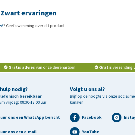
 Zwart ervaringen
rt
? Geef uw mening over dit product
Gratis advies
van onze dierenartsen
Gratis
verzending v.
 hulp nodig?
Volgt u ons al?
telefonisch bereikbaar
Blijf op de hoogte via onze social m
m vrijdag: 08:30-13:00 uur
kanalen
tuur ons een WhatsApp bericht
Facebook
Inst
uur ons een e-mail
YouTube