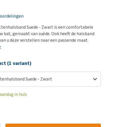
erproblemen
derdom en dementie
eoordelingen
ergewicht en conditie
ttenhalsband Suede - Zwart is een comfortabele
ieren, pezen en botten
w kat, gemaakt van suède. Ook heeft de halsband
uchtbaarheid
 kan u deze verstellen naar een passende maat.
e
kijk alles
ct (1 variant)
tenhalsband Suede - Zwart
aandag in huis