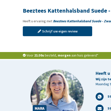
Beeztees Kattenhalsband Suede -
Heeft u ervaring met
Beeztees Kattenhalsband Suede - Zwa
Schrijf uw eigen review
Voor
21:30u
besteld,
morgen
aan huis geleverd*
Heeft u
Wij zijn 
Maandag t/
S
St