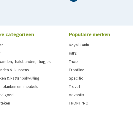
re categorieën
Populaire merken
er
Royal Canin
r
Hill's
anden, -halsbanden, -tuigjes
Trixie
nden & -kussens
Frontline
ken & kattenbakvulling
Specific
 -planken en -meubels
Trovet
eelgoed
Advantix
 teken
FRONTPRO